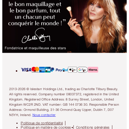
2013-2026 © Islestarr Holdings Ltd., trading as Charlotte Tilbury Beauty.
All rights reserved. Company number 08037372, registered in the United
Kingdom. Registered Office Address: 8 Surrey Street, London, United
Kingdom WC2R 2ND. VAT number: GB 144 0736 30. Responsible Person
Address: Ormond Building, 31-36 Ormond Quay Upper, Dublin 7, D07
N5YH, Ireland.
Nous contacter
Politique de confidentialité
Politique en matière de cookies
Conditions générales