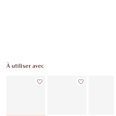
EXCLUSIVITÉS CHARLOTTE TILBURY
Club fidélité Charlotte's Darlings. Gagnez des
pièces de fidélité à chaque achat!
Livraison standard gratuite lorsque votre
montant atteint 59,00 €
Choissisez 2 échantillons gratuits au moment
de confirmer vos achats
À utiliser avec