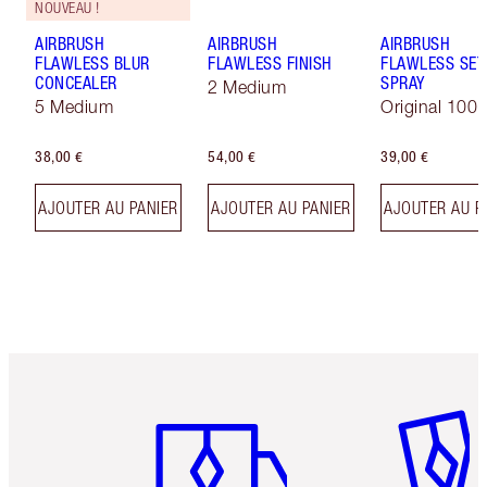
NOUVEAU !
AIRBRUSH
AIRBRUSH
AIRBRUSH
FLAWLESS BLUR
FLAWLESS FINISH
FLAWLESS SET
CONCEALER
SPRAY
2 Medium
5 Medium
Original 100 
38,00 €
54,00 €
39,00 €
AJOUTER AU PANIER
AJOUTER AU PANIER
AJOUTER AU P
Article 1 sur 6
Article 