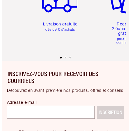
Livraison gratuite
Recev
2 échanti
dès 59 € d'achats
gratui
pour tou
comman
INSCRIVEZ-VOUS POUR RECEVOIR DES
COURRIELS
Découvrez en avant-première nos produits, offres et conseils
Adresse e-mail
INSCRIPTION