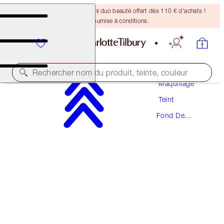
DERNIÈRE CHANCE ! Un mini duo beauté offert dès 110 € d'achats !
Offre soumise à conditions.
Rechercher nom du produit, teinte, couleur
Maquillage
Teint
NOUVEAUTÉ ! FORMULE ZÉRO DÉFAUT
Fond De
AIRBRUSH FLAWLESS FOUNDATION
Teint
5 NEUTRAL
54,00 €
(
18,00 €
/
10
ml
)