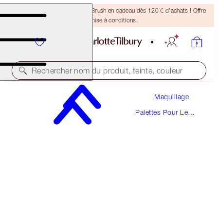
Recevez un pinceau Bronzing Brush en cadeau dès 120 € d'achats ! Offre
soumise à conditions.
Rechercher nom du produit, teinte, couleur
Maquillage
BIENTÔT DE RETOUR!
Palettes Pour Le
PILLOW TALK BEAUTY SOULMATES PALETTE
Teint
FLAWLESS PINK
53,00 €
(
40,77 €
/
10
g
)