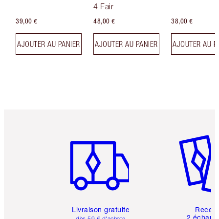
Effet Sublimateur
4 Fair
39,00 €
48,00 €
38,00 €
AJOUTER AU PANIER
AJOUTER AU PANIER
AJOUTER AU P
Article 1 sur 6
Article 
Livraison gratuite
Recev
2 échanti
dès 59 € d'achats