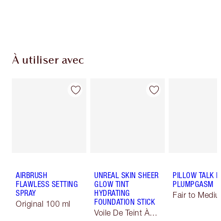
Choissisez 2 échantillons gratuits au moment
de confirmer vos achats
À utiliser avec
AIRBRUSH
UNREAL SKIN SHEER
PILLOW TALK B
FLAWLESS SETTING
GLOW TINT
PLUMPGASM
SPRAY
HYDRATING
Fair to Medi
FOUNDATION STICK
Original 100 ml
Voile De Teint À