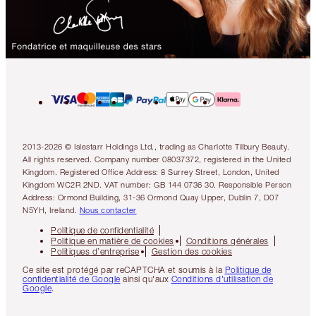
2013-2026 © Islestarr Holdings Ltd., trading as Charlotte Tilbury Beauty.
All rights reserved. Company number 08037372, registered in the United
Kingdom. Registered Office Address: 8 Surrey Street, London, United
Kingdom WC2R 2ND. VAT number: GB 144 0736 30. Responsible Person
Address: Ormond Building, 31-36 Ormond Quay Upper, Dublin 7, D07
N5YH, Ireland.
Nous contacter
Politique de confidentialité
Politique en matière de cookies
Conditions générales
Politiques d’entreprise
Gestion des cookies
Ce site est protégé par reCAPTCHA et soumis à la
Politique de
confidentialité de Google
ainsi qu'aux
Conditions d'utilisation de
Google
.