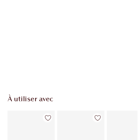
EXCLUSIVITÉS CHARLOTTE TILBURY
Club fidélité Charlotte's Darlings. Gagnez des
pièces de fidélité à chaque achat!
Livraison standard gratuite lorsque votre
montant atteint 59,00 €
Choissisez 2 échantillons gratuits au moment
de confirmer vos achats
À utiliser avec