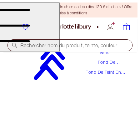
Recevez un pinceau Bronzing Brush en cadeau dès 120 € d'achats ! Offre
soumise à conditions.
Maquillage
Rechercher nom du produit, teinte, couleur
Teint
Fond De
ÉCONOMISEZ 5 %
Teint
Fond De Teint En
UNREAL GLOW & INVISIBLE SPF 50 KIT
Stick
FACE KIT
98,00 €
93,10 €