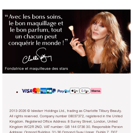
2013-2026 © Islestarr Holdings Ltd., trading as Charlotte Tilbury Beauty.
All rights reserved. Company number 08037372, registered in the United
Kingdom. Registered Office Address: 8 Surrey Street, London, United
Kingdom WC2R 2ND. VAT number: GB 144 0736 30. Responsible Person
Address: Ormond Building, 31-36 Ormond Quay Upper, Dublin 7, D07