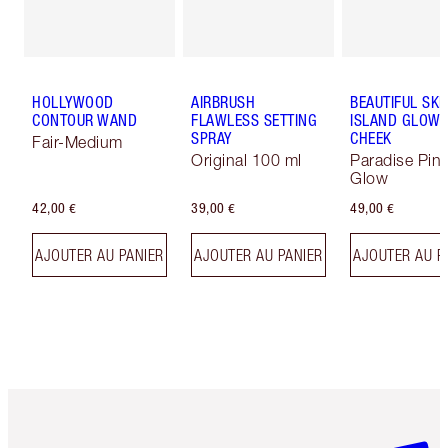
HOLLYWOOD
AIRBRUSH
BEAUTIFUL SKI
CONTOUR WAND
FLAWLESS SETTING
ISLAND GLOW 
SPRAY
CHEEK
Fair-Medium
Original 100 ml
Paradise Pin
Glow
42,00 €
39,00 €
49,00 €
AJOUTER AU PANIER
AJOUTER AU PANIER
AJOUTER AU P
Article 1 sur 6
Article 