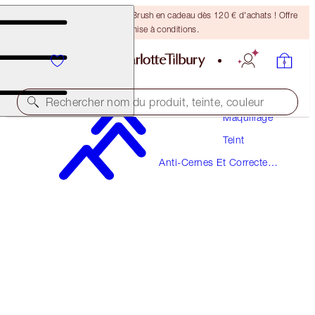
Recevez un pinceau Bronzing Brush en cadeau dès 120 € d'achats ! Offre
soumise à conditions.
Rechercher nom du produit, teinte, couleur
Maquillage
Teint
BEAUTIFUL SKIN RADIANT CONCEALER
Anti-Cernes Et Correcteurs
2 FAIR
De Couleur
38,00 €
(
52,78 €
/
10
g
)