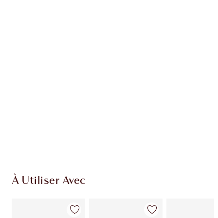
Recevez 38 pièces de fidélité
En savoir plus
EXCLUSIVITÉS CHARLOTTE TILBURY
Club fidélité Charlotte's Darlings. Gagnez des
pièces de fidélité à chaque achat!
Livraison standard gratuite lorsque votre
montant atteint 59,00 €
Choissisez 2 échantillons gratuits au moment
de confirmer vos achats
À Utiliser Avec