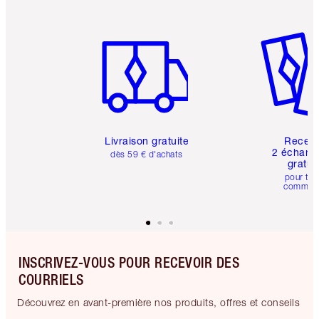
Article 1 sur 6
Article 
Livraison gratuite
Recev
2 échanti
dès 59 € d'achats
gratui
pour tou
comman
INSCRIVEZ-VOUS POUR RECEVOIR DES
COURRIELS
Découvrez en avant-première nos produits, offres et conseils