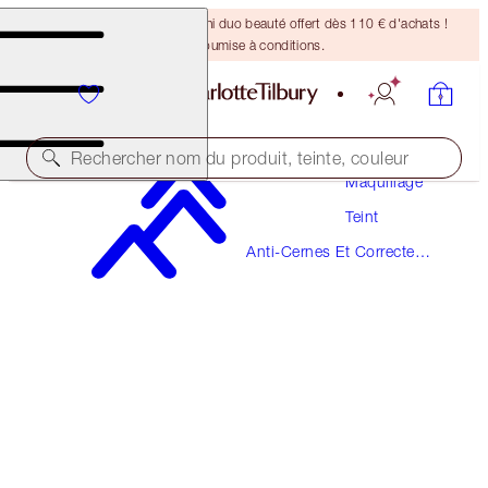
DERNIÈRE CHANCE ! Un mini duo beauté offert dès 110 € d'achats !
Offre soumise à conditions.
Rechercher nom du produit, teinte, couleur
Maquillage
Teint
BEAUTIFUL SKIN RADIANT CONCEALER
Anti-Cernes Et Correcteurs
16 DEEP
De Couleur
38,00 €
(
52,78 €
/
10
g
)