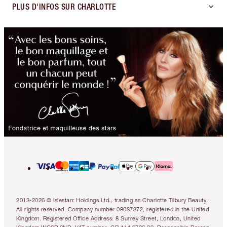
PLUS D'INFOS SUR CHARLOTTE
2013-2026 © Islestarr Holdings Ltd., trading as Charlotte Tilbury Beauty.
All rights reserved. Company number 08037372, registered in the United
Kingdom. Registered Office Address: 8 Surrey Street, London, United