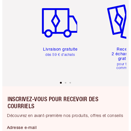
Article 1 sur 6
Article 
Livraison gratuite
Recev
2 échanti
dès 59 € d'achats
gratui
pour tou
comman
INSCRIVEZ-VOUS POUR RECEVOIR DES
COURRIELS
Découvrez en avant-première nos produits, offres et conseils
Adresse e-mail