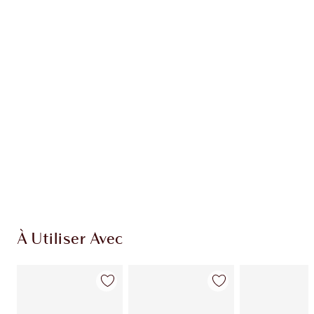
Recevez 38 pièces de fidélité
En savoir plus
EXCLUSIVITÉS CHARLOTTE TILBURY
Club fidélité Charlotte's Darlings. Gagnez des
pièces de fidélité à chaque achat!
Livraison standard gratuite lorsque votre
montant atteint 59,00 €
Choissisez 2 échantillons gratuits au moment
de confirmer vos achats
À Utiliser Avec