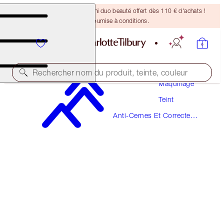
DERNIÈRE CHANCE ! Un mini duo beauté offert dès 110 € d'achats !
Offre soumise à conditions.
Rechercher nom du produit, teinte, couleur
Maquillage
Teint
MAGIC AWAY
Anti-Cernes Et Correcteurs
16 DEEP
De Couleur
38,00 €
(
95,00 €
/
10
ml
)