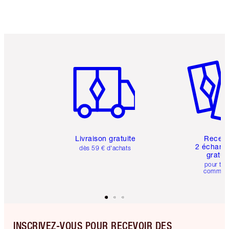
Article 1 sur 6
Article 
Livraison gratuite
Recev
2 échanti
dès 59 € d'achats
gratui
pour tou
comman
INSCRIVEZ-VOUS POUR RECEVOIR DES