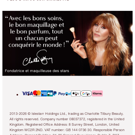
2013-2026 © Islestarr Holdings Ltd., trading as Charlotte Tilbury Beauty.
All rights reserved. Company number 08037372, registered in the United
Kingdom. Registered Office Address: 8 Surrey Street, London, United
Kingdom WC2R 2ND. VAT number: GB 144 0736 30. Responsible Person