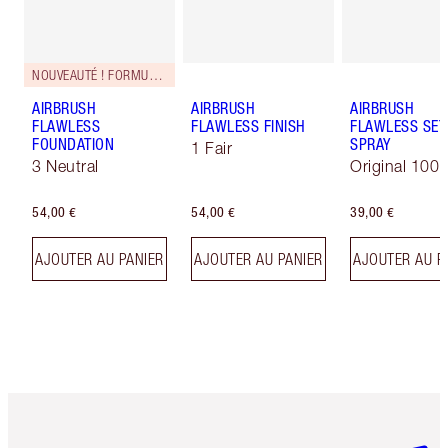
NOUVEAUTÉ ! FORMULE ZÉRO DÉFAUT
AIRBRUSH
AIRBRUSH
AIRBRUSH
FLAWLESS
FLAWLESS FINISH
FLAWLESS SET
FOUNDATION
SPRAY
1 Fair
3 Neutral
Original 100 
54,00 €
54,00 €
39,00 €
AJOUTER AU PANIER
AJOUTER AU PANIER
AJOUTER AU P
Article 1 sur 6
Article 