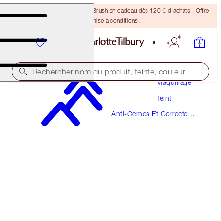
Recevez un pinceau Bronzing Brush en cadeau dès 120 € d'achats ! Offre
soumise à conditions.
Rechercher nom du produit, teinte, couleur
Maquillage
Teint
AIRBRUSH FLAWLESS BLUR CONCEALER
Anti-Cernes Et Correcteurs
3 FAIR
De Couleur
38,00 €
(
45,78 €
/
10
g
)