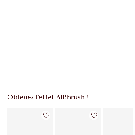
EXCLUSIVITÉS CHARLOTTE TILBURY
Club fidélité Charlotte's Darlings. Gagnez des
pièces de fidélité à chaque achat!
Livraison standard gratuite lorsque votre
montant atteint 59,00 €
Choissisez 2 échantillons gratuits au moment
de confirmer vos achats
Obtenez l'effet AIRbrush !