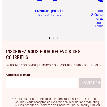
Livraison gratuite
Recev
2 échanti
dès 59 € d'achats
gratui
pour tou
comman
INSCRIVEZ-VOUS POUR RECEVOIR DES
COURRIELS
Découvrez en avant-première nos produits, offres et conseils
Adresse e-mail
INSCRIPTION
Offre soumise à conditions. En communiquant votre adresse
courriel, vous acceptez de recevoir des informations marketing
sur les produits ou services de Charlotte Tilbury Beauty Limited