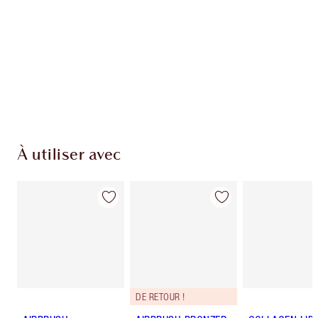
Club fidélité Charlotte's Darlings. Gagnez des
pièces de fidélité à chaque achat!
Livraison standard gratuite lorsque votre
montant atteint 59,00 €
Choissisez 2 échantillons gratuits au moment
de confirmer vos achats
À utiliser avec
DE RETOUR !