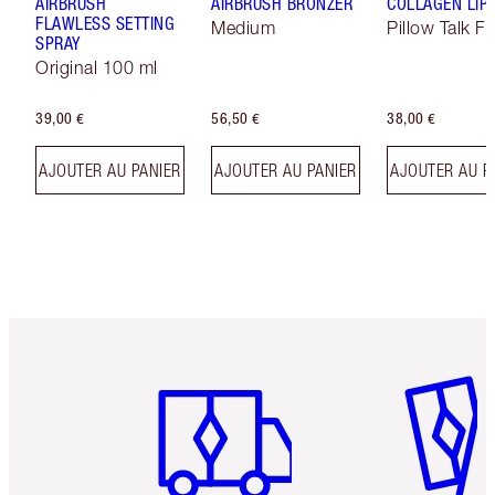
AIRBRUSH
AIRBRUSH BRONZER
COLLAGEN LIP
FLAWLESS SETTING
Medium
Pillow Talk Fa
SPRAY
Original 100 ml
39,00 €
56,50 €
38,00 €
AJOUTER AU PANIER
AJOUTER AU PANIER
AJOUTER AU P
Article 1 sur 6
Article 