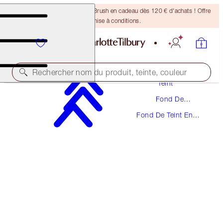
Recevez un pinceau Bronzing Brush en cadeau dès 120 € d'achats ! Offre
soumise à conditions.
Maquillage
Rechercher nom du produit, teinte, couleur
Teint
Fond De
UNREAL, FLAWLESS LOOKING SKIN KIT
Teint
Fond De Teint En
FACE KIT
Stick
102,00 €
96,90 €