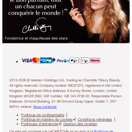
2013-2026 © Islestarr Holdings Ltd., trading as Charlotte Tilbury Beauty.
All rights reserved. Company number 08037372, registered in the United
Kingdom. Registered Office Address: 8 Surrey Street, London, United
Kingdom WC2R 2ND. VAT number: GB 144 0736 30. Responsible Person
Address: Ormond Building, 31-36 Ormond Quay Upper, Dublin 7, D07
N5YH, Ireland.
Nous contacter
Politique de confidentialité
Politique en matière de cookies
Conditions générales
Politiques d’entreprise
Gestion des cookies
Ce site est protégé par reCAPTCHA et soumis à la
Politique de