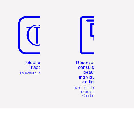
Article 5 sur 6
Article 6 sur 6
Téléchargez
Réservez une
l'appli
consultation
beauté
La beauté, simplifiée
individuelle
en ligne
avec l'un des make-
up artists de
Charlotte.