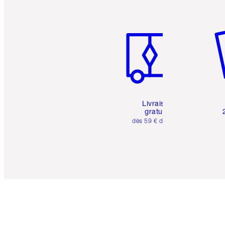
Article 1 sur 6
Art
Livraison
gratuite
dès 59 € d'achats