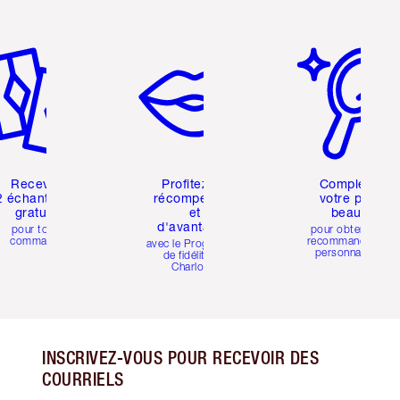
icle 2 sur 6
Article 3 sur 6
Article 4 sur 6
Recevez
Profitez de
Complétez
2 échantillons
récompenses
votre profil
gratuits
et
beauté
d'avantages
pour toute
pour obtenir des
commande
recommandations
avec le Programme
personnalisées
de fidélité de
Charlotte
INSCRIVEZ-VOUS POUR RECEVOIR DES
COURRIELS