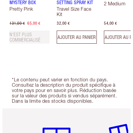
MYSTERY BOX
SETTING SPRAY KIT
2 Medium
Pretty Pink
Travel Size Face
Kit
131,00 €
65,00 €
32,00 €
54,00 €
N'EST PLUS
AJOUTER AU PANIER
AJOUTER AU P
COMMERCIALISÉ
*Le contenu peut varier en fonction du pays.
Consultez la description du produit spécifique à
votre pays pour en savoir plus. Réduction basée
sur la valeur des produits si vendus séparément.
Dans la limite des stocks disponibles.
Article 1 sur 6
Article 