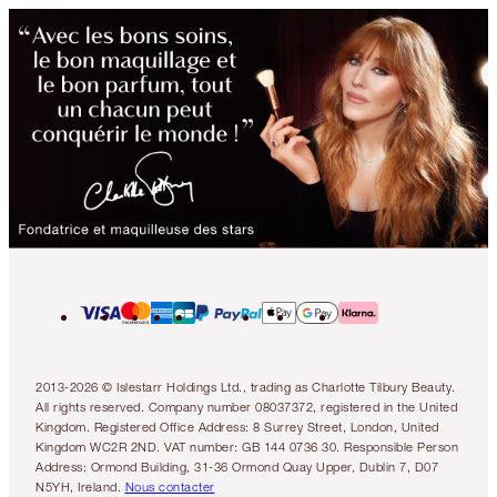
2013-2026 © Islestarr Holdings Ltd., trading as Charlotte Tilbury Beauty.
All rights reserved. Company number 08037372, registered in the United
Kingdom. Registered Office Address: 8 Surrey Street, London, United
Kingdom WC2R 2ND. VAT number: GB 144 0736 30. Responsible Person
Address: Ormond Building, 31-36 Ormond Quay Upper, Dublin 7, D07
N5YH, Ireland.
Nous contacter