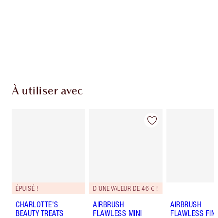
pièces de fidélité à chaque achat!
Livraison standard gratuite lorsque votre
montant atteint 59,00 €
Choissisez 2 échantillons gratuits au moment
de confirmer vos achats
À utiliser avec
ÉPUISÉ !
D'UNE VALEUR DE 46 € !
CHARLOTTE'S
AIRBRUSH
AIRBRUSH
BEAUTY TREATS
FLAWLESS MINI
FLAWLESS FIN