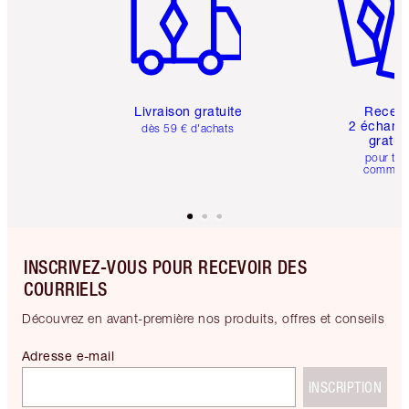
Livraison gratuite
Recev
2 échanti
dès 59 € d'achats
gratui
pour tou
comman
INSCRIVEZ-VOUS POUR RECEVOIR DES
COURRIELS
Découvrez en avant-première nos produits, offres et conseils
Adresse e-mail
INSCRIPTION