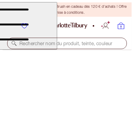
Recevez un pinceau Bronzing Brush en cadeau dès 120 € d'achats ! Offre
soumise à conditions.
Rechercher nom du produit, teinte, couleur
-50 % !
CHARLOTTE’S MYSTERY BEAUTY ICONS L.O.V.E.
BAG
6 BEAUTY ICONS & A FREE HEART MAKEUP BAG
255,00 €
127,00 €