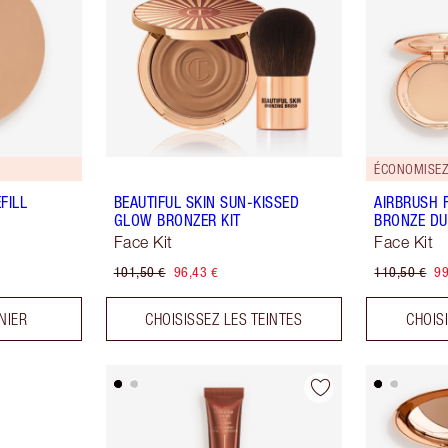
ÉCONOMISEZ 
FILL
BEAUTIFUL SKIN SUN-KISSED
AIRBRUSH 
GLOW BRONZER KIT
BRONZE D
Face Kit
Face Kit
101,50 €
96,43 €
110,50 €
99
NIER
CHOISISSEZ LES TEINTES
CHOIS