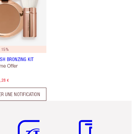
 15%
USH BRONZING KIT
ime Offer
,28 €
R UNE NOTIFICATION
Article 5 sur 6
Article 6 sur 6