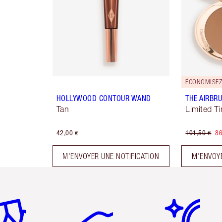
ÉCONOMISEZ
HOLLYWOOD CONTOUR WAND
THE AIRBR
Tan
Limited T
42,00 €
101,50 €
86
M'ENVOYER UNE NOTIFICATION
M'ENVOYE
icle 2 sur 6
Article 3 sur 6
Article 4 sur 6