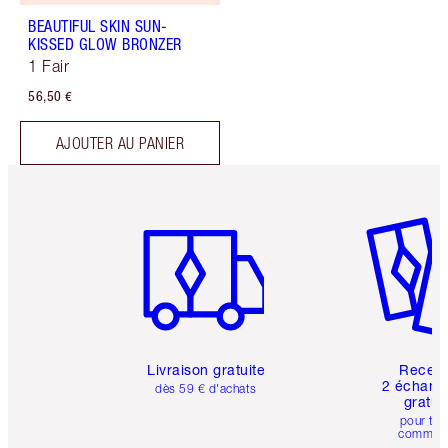
BEAUTIFUL SKIN SUN-
KISSED GLOW BRONZER
1 Fair
56,50 €
AJOUTER AU PANIER
Article 1 sur 6
Article 
Livraison gratuite
Recev
2 échanti
dès 59 € d'achats
gratui
pour tou
comman