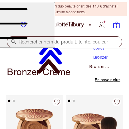
DERNIÈRE CHANCE ! Un mini duo beauté offert dès 110 € d'achats !
Offre soumise à conditions.
Maquillage
Rechercher nom du produit, teinte, couleur
Joues
Bronzer
Bronzer
Bronzer Crème
Crème
En savoir plus