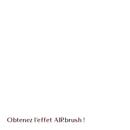
Recevez 237 pièces de fidélité
En savoir plus
EXCLUSIVITÉS CHARLOTTE TILBURY
Club fidélité Charlotte's Darlings. Gagnez des
pièces de fidélité à chaque achat!
Livraison standard gratuite lorsque votre
montant atteint 59,00 €
Choissisez 2 échantillons gratuits au moment
de confirmer vos achats
Obtenez l'effet AIRbrush !