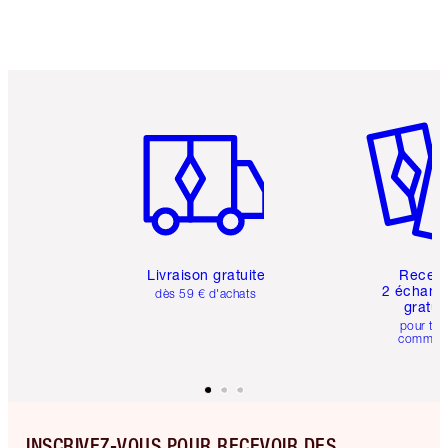
Article 1 sur 6
Article 
Livraison gratuite
Recev
2 échanti
dès 59 € d'achats
gratui
pour tou
comman
INSCRIVEZ-VOUS POUR RECEVOIR DES