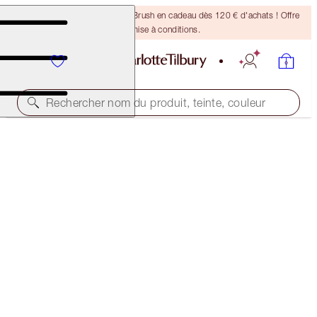
Recevez un pinceau Bronzing Brush en cadeau dès 120 € d'achats ! Offre
soumise à conditions.
Rechercher nom du produit, teinte, couleur
15 % D'ÉCONOMIES !*
AIRBRUSH FLAWLESS COMPLEXION ICONS
FACE KIT
279,00 €
237,15 €
(
139,50 €
/
10
g
)