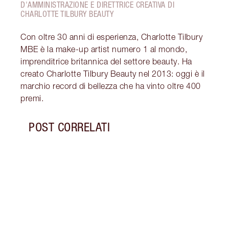
D'AMMINISTRAZIONE E DIRETTRICE CREATIVA DI
CHARLOTTE TILBURY BEAUTY
Con oltre 30 anni di esperienza, Charlotte Tilbury
MBE è la make-up artist numero 1 al mondo,
imprenditrice britannica del settore beauty. Ha
creato Charlotte Tilbury Beauty nel 2013: oggi è il
marchio record di bellezza che ha vinto oltre 400
premi.
POST CORRELATI
Articolo 1 di 10
ROUT
PELL
Segui
della
e lum