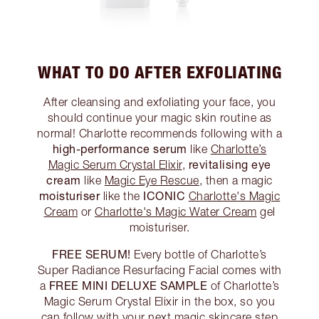
WHAT TO DO AFTER EXFOLIATING
After cleansing and exfoliating your face, you
should continue your magic skin routine as
normal! Charlotte recommends following with a
high-performance serum
like
Charlotte’s
revitalising eye
Magic Serum Crystal Elixir
,
cream
like
Magic Eye Rescue
, then a magic
moisturiser
ICONIC
like the
Charlotte's Magic
Cream
or
Charlotte's Magic Water Cream
gel
moisturiser.
FREE SERUM!
Every bottle of Charlotte’s
Super Radiance Resurfacing Facial comes with
FREE MINI DELUXE SAMPLE
a
of Charlotte’s
Magic Serum Crystal Elixir in the box, so you
can follow with your next magic skincare step