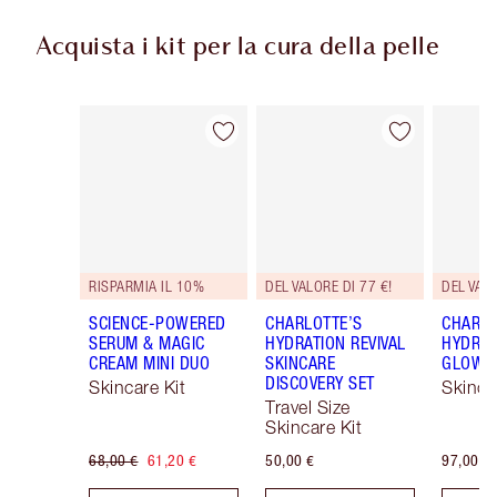
Acquista i kit per la cura della pelle
Articolo 1 di 54
Articolo 2 di 54
RISPARMIA IL 10%
DEL VALORE DI 77 €!
DEL VALO
SCIENCE-POWERED
CHARLOTTE’S
CHARLO
SERUM & MAGIC
HYDRATION REVIVAL
HYDRAT
CREAM MINI DUO
SKINCARE
GLOW 
DISCOVERY SET
Skincare Kit
Skinca
Travel Size
Skincare Kit
68,00 €
61,20 €
50,00 €
97,00 €