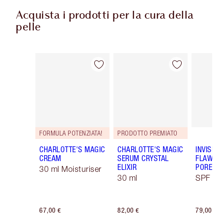
Acquista i prodotti per la cura della
pelle
Articolo 1 di 113
Articolo 2 di 113
FORMULA POTENZIATA!
PRODOTTO PREMIATO
CHARLOTTE'S MAGIC
CHARLOTTE'S MAGIC
INVISIB
CREAM
SERUM CRYSTAL
FLAWL
ELIXIR
PORELE
30 ml Moisturiser
30 ml
SPF 50
67,00 €
82,00 €
79,00 €