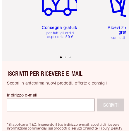
Consegna gratuita
Ricevi 2 ca
gratuit
per tutti gli ordini
superiori a 59 €
con tutti gli
ISCRIVITI PER RICEVERE E-MAIL
Scopri in anteprima nuovi prodotti, offerte e consigli
Indirizzo e-mail
ISCRIVITI
*Si applicano T&C. Inserendo il tuo indirizzo e-mail, accetti di ricevere
informazioni commerciali sui prodotti o servizi Charlotte Tilbury Beauty