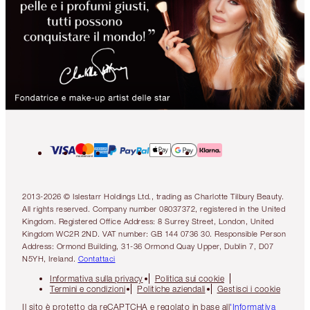
2013-2026 © Islestarr Holdings Ltd., trading as Charlotte Tilbury Beauty.
All rights reserved. Company number 08037372, registered in the United
Kingdom. Registered Office Address: 8 Surrey Street, London, United
Kingdom WC2R 2ND. VAT number: GB 144 0736 30. Responsible Person
Address: Ormond Building, 31-36 Ormond Quay Upper, Dublin 7, D07
N5YH, Ireland.
Contattaci
Informativa sulla privacy
Politica sui cookie
Termini e condizioni
Politiche aziendali
Gestisci i cookie
Il sito è protetto da reCAPTCHA e regolato in base all
'Informativa