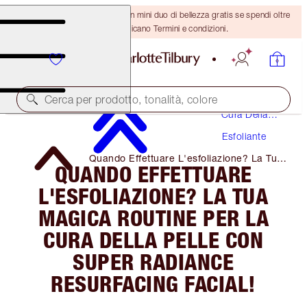
ULTIMA OCCASIONE! Ricevi un mini duo di bellezza gratis se spendi oltre
110 €! Si applicano Termini e condizioni.
Cerca per prodotto, tonalità, colore
Cura Della
Pelle
Esfoliante
Quando Effettuare L'esfoliazione? La Tua
QUANDO EFFETTUARE
Magica Routine Per La Cura Della Pelle
Con Super Radiance Resurfacing Facial!
L'ESFOLIAZIONE? LA TUA
MAGICA ROUTINE PER LA
CURA DELLA PELLE CON
SUPER RADIANCE
RESURFACING FACIAL!