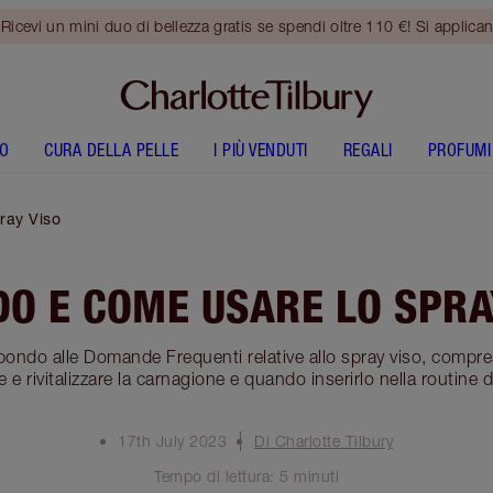
vi un mini duo di bellezza gratis se spendi oltre 110 €! Si applican
O
CURA DELLA PELLE
I PIÙ VENDUTI
REGALI
PROFUMI
ray Viso
O E COME USARE LO SPRA
spondo alle Domande Frequenti relative allo spray viso, compr
e e rivitalizzare la carnagione e quando inserirlo nella routine d
17th July 2023
Di Charlotte Tilbury
Tempo di lettura: 5 minuti