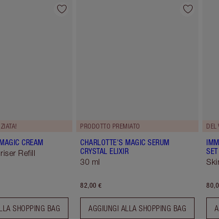
Articolo 2 di 114
Articolo 3 di 114
ZIATA!
PRODOTTO PREMIATO
DEL 
 MAGIC CREAM
CHARLOTTE'S MAGIC SERUM
IMM
CRYSTAL ELIXIR
SET
iser Refill
30 ml
Ski
82,00 €
80,0
LLA SHOPPING BAG
AGGIUNGI ALLA SHOPPING BAG
A