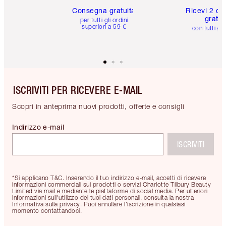
Consegna gratuita
Ricevi 2 ca
gratuit
per tutti gli ordini
superiori a 59 €
con tutti gli
ISCRIVITI PER RICEVERE E-MAIL
Scopri in anteprima nuovi prodotti, offerte e consigli
Indirizzo e-mail
ISCRIVITI
*Si applicano T&C. Inserendo il tuo indirizzo e-mail, accetti di ricevere
informazioni commerciali sui prodotti o servizi Charlotte Tilbury Beauty
Limited via mail e mediante le piattaforme di social media. Per ulteriori
informazioni sull'utilizzo dei tuoi dati personali, consulta la nostra
Informativa sulla privacy. Puoi annullare l'iscrizione in qualsiasi
momento contattandoci.