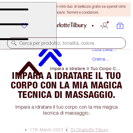
ULTIMA OCCASIONE! Ricevi un mini duo di bellezza gratis se spendi oltre
110 €! Si applicano Termini e condizioni.
Cerca per prodotto, tonalità, colore
Cura Della
Pelle
Crema
Idratante
Impara a Idratare Il Tuo Corpo Con
IMPARA A IDRATARE IL TUO
La Mia Magica Tecnica Di
Massaggio.
CORPO CON LA MIA MAGICA
TECNICA DI MASSAGGIO.
Impara a idratare il tuo corpo con la mia magica
tecnica di massaggio.
17th March 2023
Di Charlotte Tilbury