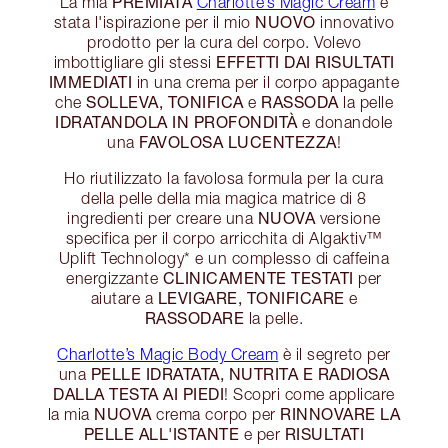
PREMIATA
La mia
Charlotte’s Magic Cream
è
NUOVO
stata l'ispirazione per il mio
innovativo
prodotto per la cura del corpo. Volevo
EFFETTI DAI RISULTATI
imbottigliare gli stessi
IMMEDIATI
in una crema per il corpo appagante
SOLLEVA, TONIFICA
RASSODA
che
e
la pelle
IDRATANDOLA IN PROFONDITÀ
e donandole
FAVOLOSA LUCENTEZZA
una
!
Ho riutilizzato la favolosa formula per la cura
della pelle della mia magica matrice di 8
NUOVA
ingredienti per creare una
versione
specifica per il corpo arricchita di Algaktiv™
Uplift Technology* e un complesso di caffeina
CLINICAMENTE TESTATI
energizzante
per
LEVIGARE, TONIFICARE
aiutare a
e
RASSODARE
la pelle.
Charlotte’s Magic Body Cream
è il segreto per
PELLE IDRATATA, NUTRITA E RADIOSA
una
DALLA TESTA AI PIEDI
! Scopri come applicare
NUOVA
RINNOVARE LA
la mia
crema corpo per
PELLE ALL'ISTANTE
RISULTATI
e per