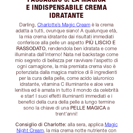
E INDISPENSABILE CREMA
IDRATANTE
Darling,
Charlotte’s Magic Cream
è la crema
adatta a tutti, ovunque siano! A qualunque età,
la mia crema idratante dai risultati immediati
PIÙ LISCIO E
conferisce alla pelle un aspetto
RASSODATO
, rendendola ben idratata e come
illuminata dall'interno! Nata nel backstage come
mio segreto di bellezza per ravvivare l'aspetto di
ogni carnagione, la mia premiata crema viso è
potenziata dalla magica matrice di 8 ingredienti
per la cura della pelle, come acido ialuronico
idratante, vitamina C illuminante e aloe vera
lenitiva ed è amata in tutto il mondo da celebrità
e star! I suoi effetti illuminanti immediati e i
benefici della cura della pelle a lungo termine
PELLE MAGICA
sono la chiave di una
a
trent'anni!
Consiglio di Charlotte:
alla sera, applica
Magic
Night Cream
, la mia crema notte nutriente con