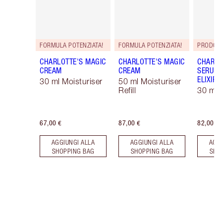
FORMULA POTENZIATA!
FORMULA POTENZIATA!
PRODOT
CHARLOTTE'S MAGIC
CHARLOTTE'S MAGIC
CHARLO
CREAM
CREAM
SERUM 
ELIXIR
30 ml Moisturiser
50 ml Moisturiser
Refill
30 ml
67,00 €
87,00 €
82,00 €
AGGIUNGI ALLA
AGGIUNGI ALLA
AGG
SHOPPING BAG
SHOPPING BAG
SHO