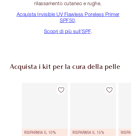
rilassamento cutaneo e rughe.
Acquista Invisible UV Flawless Poreless Primer
SPF50
.
Scopri di più sull'SPF
.
Acquista i kit per la cura della pelle
Articolo 1 di 48
Articolo 2 di 48
RISPARMIA IL 10%
RISPARMIA IL 15%
RISPARM