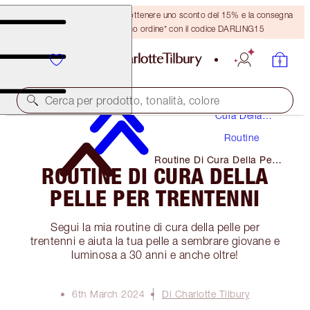
Crea un account o accedi per ottenere uno sconto del 15% e la consegna
GRATUITA sul tuo primo ordine* con il codice DARLING15
Cerca per prodotto, tonalità, colore
Cura Della
Pelle
Routine
Routine Di Cura Della Pelle
ROUTINE DI CURA DELLA
Per Trentenni
PELLE PER TRENTENNI
Segui la mia routine di cura della pelle per
trentenni e aiuta la tua pelle a sembrare giovane e
luminosa a 30 anni e anche oltre!
6th March 2024
Di Charlotte Tilbury