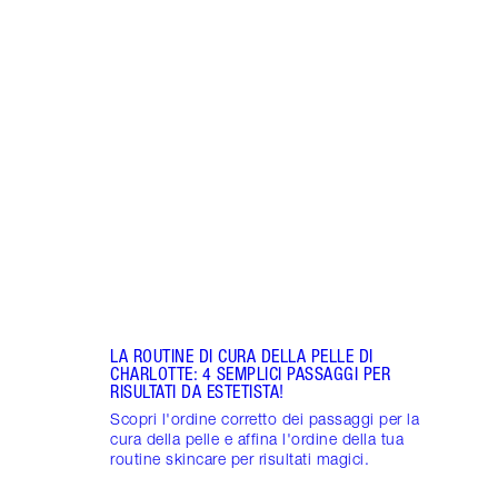
Articolo 1 di 9
ROUT
PELL
Segui
della
e lum
LA ROUTINE DI CURA DELLA PELLE DI
CHARLOTTE: 4 SEMPLICI PASSAGGI PER
RISULTATI DA ESTETISTA!
Scopri l'ordine corretto dei passaggi per la
cura della pelle e affina l'ordine della tua
routine skincare per risultati magici.