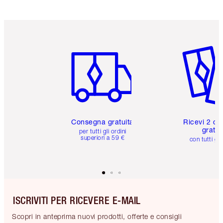
Articolo 1 di 6
Articolo
Consegna gratuita
Ricevi 2 ca
gratuit
per tutti gli ordini
superiori a 59 €
con tutti gli
ISCRIVITI PER RICEVERE E-MAIL
Scopri in anteprima nuovi prodotti, offerte e consigli