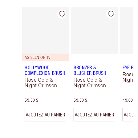
Article 1 sur 15
Article 2 sur 15
AS SEEN ON TV!
HOLLYWOOD
BRONZER &
EYE BL
COMPLEXION BRUSH
BLUSHER BRUSH
Rose 
Rose Gold &
Rose Gold &
Night 
Night Crimson
Night Crimson
59,50 $
59,50 $
49,00 $
AJOUTEZ AU PANIER
AJOUTEZ AU PANIER
AJOUTE