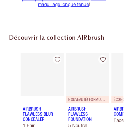
maquillage longue tenue
!
Découvrir la collection AIRbrush
Article 1 sur 44
Article 2 sur 44
NOUVEAUTÉ! FORMULE ZÉRO DÉFAUT
ÉCONOMI
AIRBRUSH
AIRBRUSH
AIRBRU
FLAWLESS BLUR
FLAWLESS
COMPLE
CONCEALER
FOUNDATION
Face K
1 Fair
5 Neutral