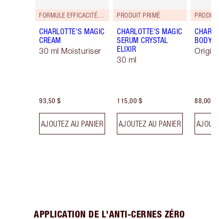
FORMULE EFFICACITÉ RENFORCÉE!
PRODUIT PRIMÉ
PRODUIT
CHARLOTTE'S MAGIC
CHARLOTTE'S MAGIC
CHARLO
CREAM
SERUM CRYSTAL
BODY 
ELIXIR
30 ml Moisturiser
Origin
30 ml
93,50 $
115,00 $
88,00 $
AJOUTEZ AU PANIER
AJOUTEZ AU PANIER
AJOUTE
APPLICATION DE L'ANTI-CERNES ZÉRO