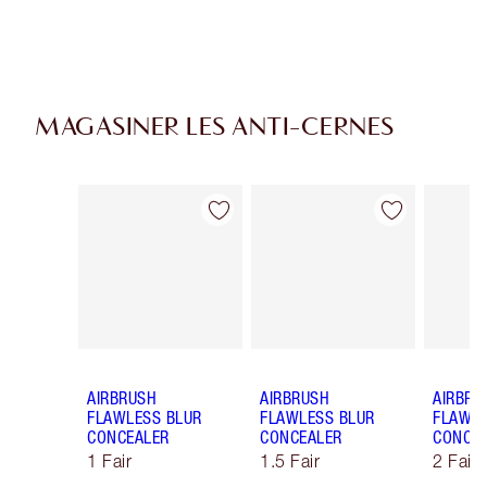
MAGASINER LES ANTI-CERNES
Article 1 sur 91
Article 2 sur 91
AIRBRUSH
AIRBRUSH
AIRBRU
FLAWLESS BLUR
FLAWLESS BLUR
FLAWLE
CONCEALER
CONCEALER
CONCE
1 Fair
1.5 Fair
2 Fair