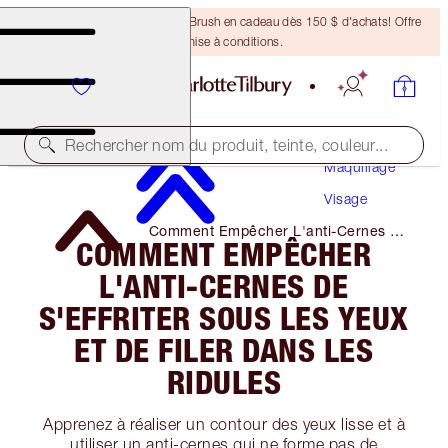
Recevez un pinceau Bronzing Brush en cadeau dès 150 $ d'achats! Offre
soumise à conditions.
Rechercher nom du produit, teinte, couleur...
Maquillage
Visage
Comment Empêcher L'anti-Cernes De
COMMENT EMPÊCHER
S'effriter Sous Les Yeux Et De Filer
Dans Les Ridules
L'ANTI-CERNES DE
S'EFFRITER SOUS LES YEUX
ET DE FILER DANS LES
RIDULES
Apprenez à réaliser un contour des yeux lisse et à
utiliser un anti-cernes qui ne forme pas de