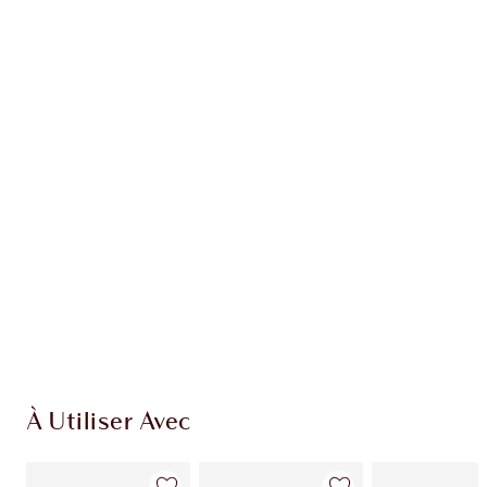
Gagnez 49 points de fidélité
En savoir plus
EXCLUSIVITÉS CHARLOTTE TILBURY
Club fidélité Charlotte's Darlings. Gagnez des
points de fidélité à chaque achat!
Livraison standard gratuite quand vous
dépensez 50,00 $
Choisissez 2 échantillons gratuits au moment
du paiement
À Utiliser Avec