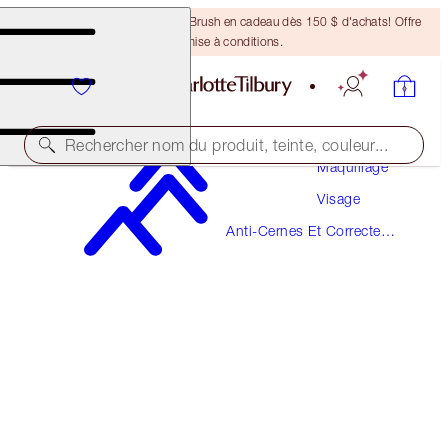
Recevez un pinceau Bronzing Brush en cadeau dès 150 $ d'achats! Offre
soumise à conditions.
Rechercher nom du produit, teinte, couleur...
Maquillage
Visage
BEAUTIFUL SKIN RADIANT CONCEALER
Anti-Cernes Et Correcteurs
16.5 DEEP
De Couleur
49,00 $
(
68,06 $
/
10
g
)