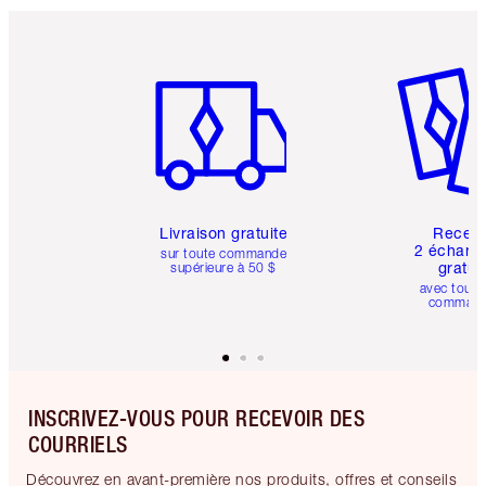
Article 1 sur 6
Article 
Livraison gratuite
Recev
2 échanti
sur toute commande
gratui
supérieure à 50 $
avec toute
comman
INSCRIVEZ-VOUS POUR RECEVOIR DES
COURRIELS
Découvrez en avant-première nos produits, offres et conseils