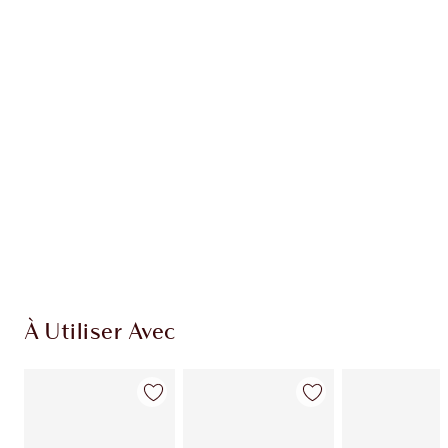
EXCLUSIVITÉS CHARLOTTE TILBURY
Club fidélité Charlotte's Darlings. Gagnez des
points de fidélité à chaque achat!
Livraison standard gratuite quand vous
dépensez 50,00 $
Choisissez 2 échantillons gratuits au moment
du paiement
À Utiliser Avec