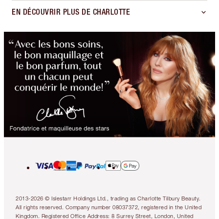
EN DÉCOUVRIR PLUS DE CHARLOTTE
2013-2026 © Islestarr Holdings Ltd., trading as Charlotte Tilbury Beauty.
All rights reserved. Company number 08037372, registered in the United
Kingdom. Registered Office Address: 8 Surrey Street, London, United