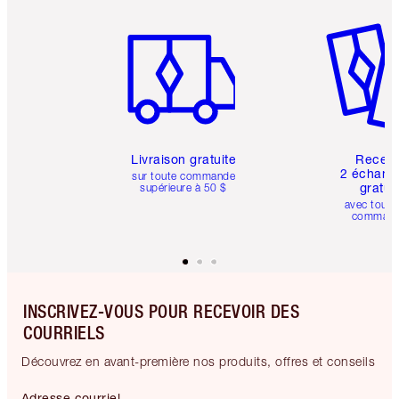
Article 1 sur 6
Article 
Livraison gratuite
Recev
2 échanti
sur toute commande
gratui
supérieure à 50 $
avec toute
comman
INSCRIVEZ-VOUS POUR RECEVOIR DES
COURRIELS
Découvrez en avant-première nos produits, offres et conseils
Adresse courriel