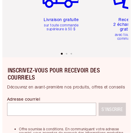
Livraison gratuite
Recev
2 échanti
sur toute commande
gratui
supérieure à 50 $
avec toute
comman
INSCRIVEZ-VOUS POUR RECEVOIR DES
COURRIELS
Découvrez en avant-première nos produits, offres et conseils
Adresse courriel
S’INSCRIRE
Offre soumise à conditions. En communiquant votre adresse
courriel, vous acceptez de recevoir des informations marketing