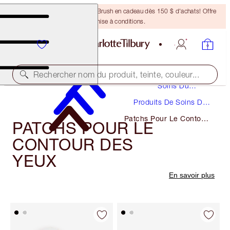
Recevez un pinceau Bronzing Brush en cadeau dès 150 $ d'achats! Offre
soumise à conditions.
Rechercher nom du produit, teinte, couleur...
Soins Du
Visage
Produits De Soins Du
Visage
Patchs Pour Le Contour
PATCHS POUR LE
Des Yeux
CONTOUR DES
YEUX
En savoir plus