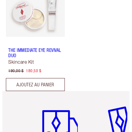
THE IMMEDIATE EYE REVIVAL
DUO
Skincare Kit
190,00 $
180,50 $
AJOUTEZ AU PANIER
Article 1 sur 6
Article 