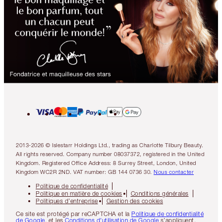
2013-2026 © Islestarr Holdings Ltd., trading as Charlotte Tilbury Beauty.
All rights reserved. Company number 08037372, registered in the United
Kingdom. Registered Office Address: 8 Surrey Street, London, United
Kingdom WC2R 2ND. VAT number: GB 144 0736 30.
Nous contacter
Politique de confidentialité
Politique en matière de cookies
Conditions générales
Politiques d’entreprise
Gestion des cookies
Ce site est protégé par reCAPTCHA et la
Politique de confidentialité
de Google
, et les
Conditions d'utilisation de Google
s’appliquent.