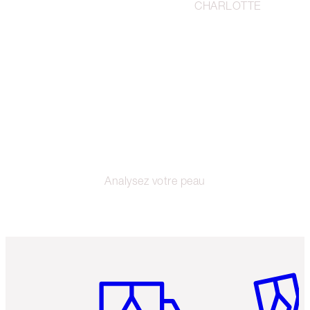
CHARLOTTE
Analysez votre peau
Article 1 sur 6
Article 