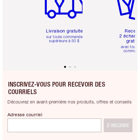
Livraison gratuite
Recev
2 échanti
sur toute commande
gratui
supérieure à 50 $
avec toute
comman
INSCRIVEZ-VOUS POUR RECEVOIR DES
COURRIELS
Découvrez en avant-première nos produits, offres et conseils
Adresse courriel
S’INSCRIRE