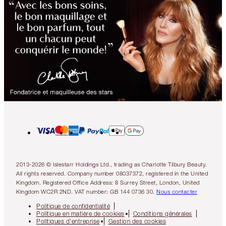
2013-2026 © Islestarr Holdings Ltd., trading as Charlotte Tilbury Beauty.
All rights reserved. Company number 08037372, registered in the United
Kingdom. Registered Office Address: 8 Surrey Street, London, United
Kingdom WC2R 2ND. VAT number: GB 144 0736 30.
Nous contacter
Politique de confidentialité
Politique en matière de cookies
Conditions générales
Politiques d’entreprise
Gestion des cookies