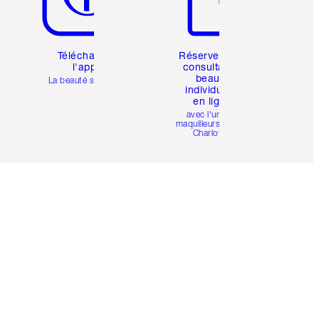
Téléchargez
Réservez une
l'appli
consultation
beauté
La beauté simplifiée
individuelle
en ligne
avec l'un des
maquilleurs pro de
Charlotte.