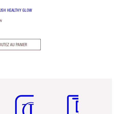
USH HEALTHY GLOW
w
OUTEZ AU PANIER
Article 5 sur 6
Article 6 sur 6