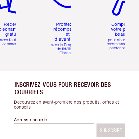
Recevez
Profitez de
Compléter
2 échantillons
récompenses
votre profil
gratuits
et
beauté
d'avantages
avec toutes les
pour obtenir des
commandes
recommandations
avec le Programme
personnalisées
de fidélité de
Charlotte
INSCRIVEZ-VOUS POUR RECEVOIR DES
COURRIELS
Découvrez en avant-première nos produits, offres et
conseils
Adresse courriel
S’INSCRIRE