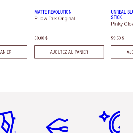
MATTE REVOLUTION
UNREAL BL
STICK
Pillow Talk Original
Pinky Glo
50,00 $
59,50 $
PANIER
AJOUTEZ AU PANIER
AJ
icle 2 sur 6
Article 3 sur 6
Article 4 sur 6