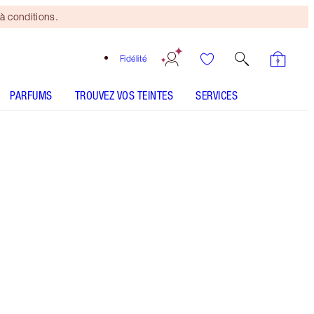
à conditions.
Fidélité
PARFUMS
TROUVEZ VOS TEINTES
SERVICES
TEINTE
CLAIR
MÉDIUM
MÉDIUM À FONCÉ
FONCÉ
SOUS-TON
FROID
NEUTRE
CHAUD