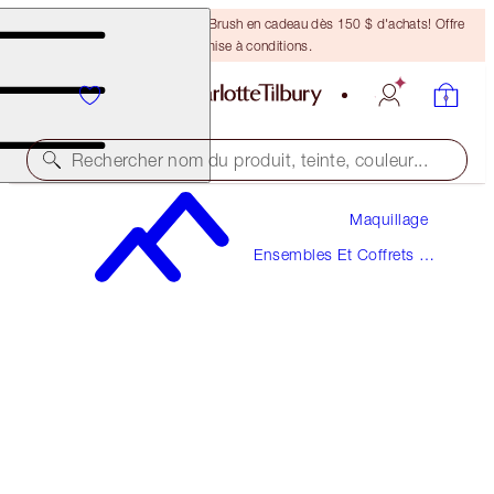
Recevez un pinceau Bronzing Brush en cadeau dès 150 $ d'achats! Offre
soumise à conditions.
Rechercher nom du produit, teinte, couleur...
Maquillage
30 % DE RABAIS
Ensembles Et Coffrets De
CHARLOTTE’S AWARD-WINNING
Maquillage
COMPLEXION TRIO
SKINCARE & MAKEUP KIT
148,00 $
103,60 $