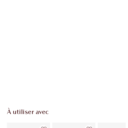
Gagnez 104 points de fidélité
En savoir plus
EXCLUSIVITÉS CHARLOTTE TILBURY
Club fidélité Charlotte's Darlings. Gagnez des
points de fidélité à chaque achat!
Livraison standard gratuite quand vous
dépensez 50,00 $
Choisissez 2 échantillons gratuits au moment
du paiement
À utiliser avec