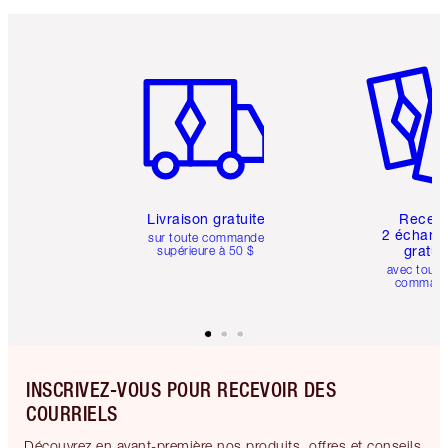
Article 1 sur 6
Article 
Livraison gratuite
Recev
2 échanti
sur toute commande
gratui
supérieure à 50 $
avec toute
comman
INSCRIVEZ-VOUS POUR RECEVOIR DES
COURRIELS
Découvrez en avant-première nos produits, offres et conseils