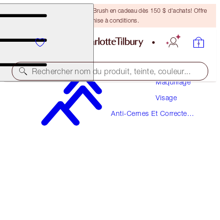
Recevez un pinceau Bronzing Brush en cadeau dès 150 $ d'achats! Offre
soumise à conditions.
Rechercher nom du produit, teinte, couleur...
Maquillage
Visage
BEAUTIFUL SKIN RADIANT CONCEALER
Anti-Cernes Et Correcteurs
11.5 TAN
De Couleur
49,00 $
(
68,06 $
/
10
g
)