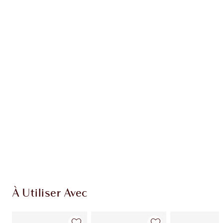
Gagnez 49 points de fidélité
En savoir plus
EXCLUSIVITÉS CHARLOTTE TILBURY
Club fidélité Charlotte's Darlings. Gagnez des
points de fidélité à chaque achat!
Livraison standard gratuite quand vous
dépensez 50,00 $
Choisissez 2 échantillons gratuits au moment
du paiement
À Utiliser Avec