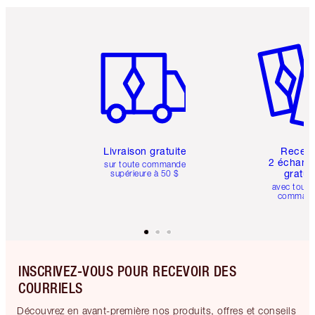
Article 1 sur 6
Article 
Livraison gratuite
Recev
2 échanti
sur toute commande
gratui
supérieure à 50 $
avec toute
comman
INSCRIVEZ-VOUS POUR RECEVOIR DES
COURRIELS
Découvrez en avant-première nos produits, offres et conseils