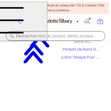
Recevez un pinceau Bronzing Brush en cadeau dès 150 $ d'achats! Offre
soumise à conditions.
Rechercher nom du produit, teinte, couleur...
Soins Du
Visage
Produits De Soins Du
GLOW TONER
Visage
Lotion Tonique Pour Le
150 ML
Visage
74,00 $
(
49,33 $
/
100
ml
)