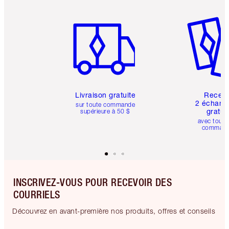
Article 1 sur 6
Article 
Livraison gratuite
Recev
2 échanti
sur toute commande
gratui
supérieure à 50 $
avec toute
comman
INSCRIVEZ-VOUS POUR RECEVOIR DES
COURRIELS
Découvrez en avant-première nos produits, offres et conseils