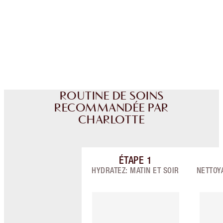
points de fidélité à chaque achat!
Livraison standard gratuite quand vous
dépensez 50,00 $
Choisissez 2 échantillons gratuits au moment
du paiement
ROUTINE DE SOINS
RECOMMANDÉE PAR
CHARLOTTE
ÉTAPE
1
Article 1 sur 7
HYDRATEZ: MATIN ET SOIR
NETTOYA