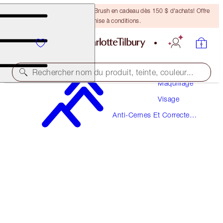
Recevez un pinceau Bronzing Brush en cadeau dès 150 $ d'achats! Offre
soumise à conditions.
Rechercher nom du produit, teinte, couleur...
Maquillage
Visage
AIRBRUSH FLAWLESS BLUR CONCEALER
Anti-Cernes Et Correcteurs
8 MEDIUM-TAN
De Couleur
49,00 $
(
59,04 $
/
10
g
)