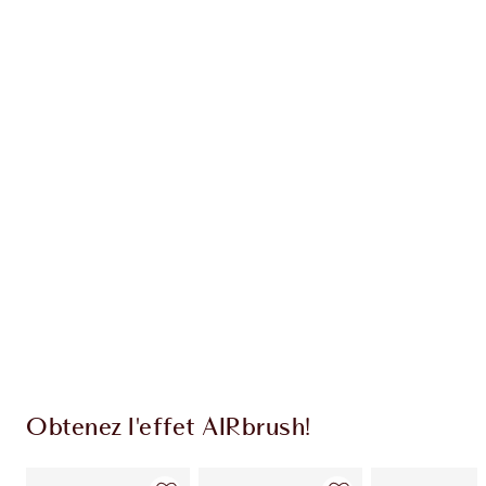
Gagnez 49 points de fidélité
En savoir plus
EXCLUSIVITÉS CHARLOTTE TILBURY
Club fidélité Charlotte's Darlings. Gagnez des
points de fidélité à chaque achat!
Livraison standard gratuite quand vous
dépensez 50,00 $
Choisissez 2 échantillons gratuits au moment
du paiement
Obtenez l'effet AIRbrush!