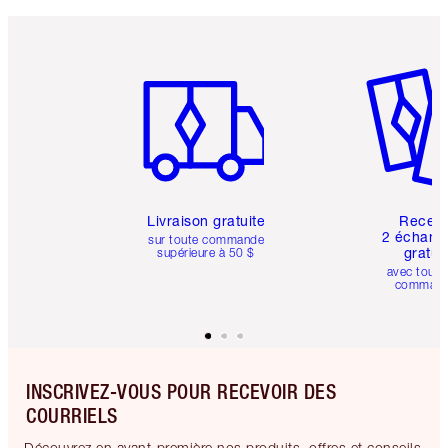
Article 1 sur 6
Article 
Livraison gratuite
Recev
2 échanti
sur toute commande
gratui
supérieure à 50 $
avec toute
comman
INSCRIVEZ-VOUS POUR RECEVOIR DES
COURRIELS
Découvrez en avant-première nos produits, offres et conseils