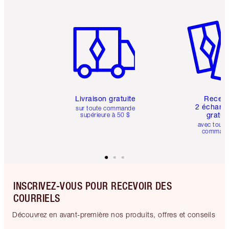
Article 1 sur 6
Article 
Livraison gratuite
Recev
2 échanti
sur toute commande
gratui
supérieure à 50 $
avec toute
comman
INSCRIVEZ-VOUS POUR RECEVOIR DES
COURRIELS
Découvrez en avant-première nos produits, offres et conseils