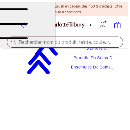
Recevez un pinceau Bronzing Brush en cadeau dès 150 $ d'achats! Offre
soumise à conditions.
Rechercher nom du produit, teinte, couleur...
Soins Du
Visage
Produits De Soins Du
D'UNE VALEUR DE 105 $!
Visage
Ensembles De Soins
CHARLOTTE’S HYDRATION REVIVAL SKINCARE
Du Visage
DISCOVERY SET
TRAVEL SIZE SKINCARE KIT
65,00 $
(
86,67 $
/
100
ml
)