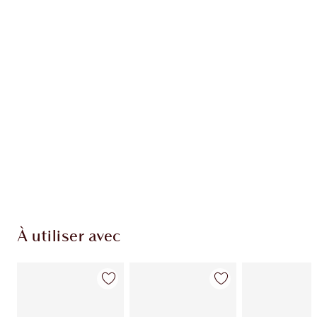
EXCLUSIVITÉS CHARLOTTE TILBURY
Club fidélité Charlotte's Darlings. Gagnez des
points de fidélité à chaque achat!
Livraison standard gratuite quand vous
dépensez 50,00 $
Choisissez 2 échantillons gratuits au moment
du paiement
À utiliser avec