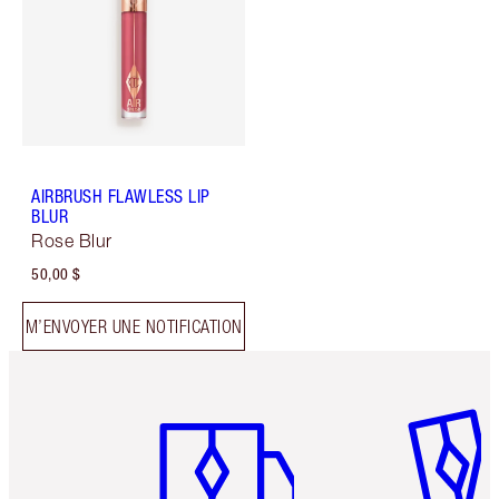
AIRBRUSH FLAWLESS LIP
BLUR
Rose Blur
50,00 $
M’ENVOYER UNE NOTIFICATION
Article 1 sur 6
Article 