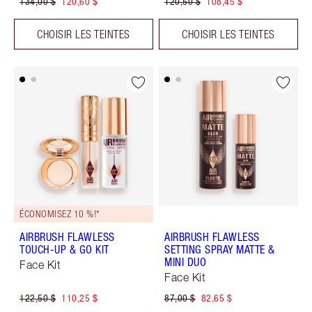
134,00 $
120,60 $
120,50 $
108,45 $
CHOISIR LES TEINTES
CHOISIR LES TEINTES
ÉCONOMISEZ 10 %!*
AIRBRUSH FLAWLESS
AIRBRUSH FLAWLESS
TOUCH-UP & GO KIT
SETTING SPRAY MATTE &
MINI DUO
Face Kit
Face Kit
122,50 $
110,25 $
87,00 $
82,65 $