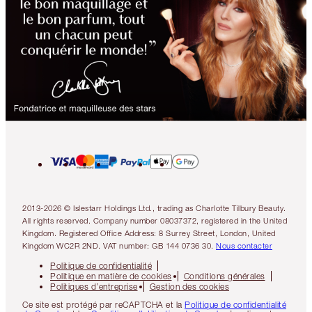
2013-2026 © Islestarr Holdings Ltd., trading as Charlotte Tilbury Beauty.
All rights reserved. Company number 08037372, registered in the United
Kingdom. Registered Office Address: 8 Surrey Street, London, United
Kingdom WC2R 2ND. VAT number: GB 144 0736 30.
Nous contacter
Politique de confidentialité
Politique en matière de cookies
Conditions générales
Politiques d’entreprise
Gestion des cookies
Ce site est protégé par reCAPTCHA et la
Politique de confidentialité