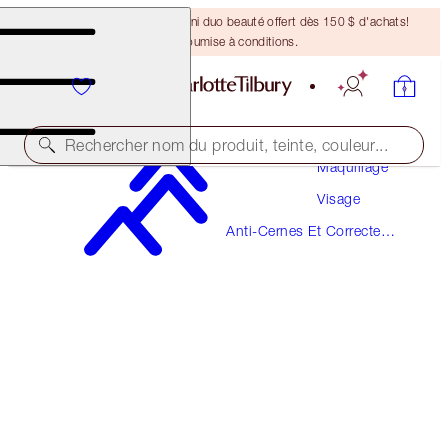
DERNIÈRE CHANCE ! Un mini duo beauté offert dès 150 $ d'achats!
Offre soumise à conditions.
Rechercher nom du produit, teinte, couleur...
Maquillage
Visage
AIRBRUSH FLAWLESS BLUR CONCEALER
Anti-Cernes Et Correcteurs
4.5 FAIR-MEDIUM
De Couleur
49,00 $
(
59,04 $
/
10
g
)