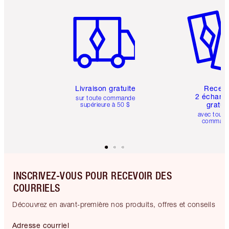
Article 1 sur 6
Article 
Livraison gratuite
Recev
2 échanti
sur toute commande
gratui
supérieure à 50 $
avec toute
comman
INSCRIVEZ-VOUS POUR RECEVOIR DES
COURRIELS
Découvrez en avant-première nos produits, offres et conseils
Adresse courriel