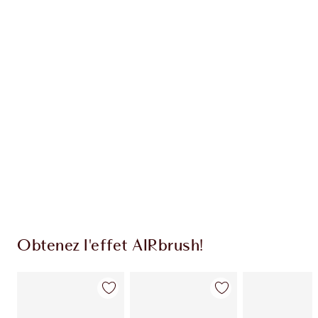
EXCLUSIVITÉS CHARLOTTE TILBURY
Club fidélité Charlotte's Darlings. Gagnez des
points de fidélité à chaque achat!
Livraison standard gratuite quand vous
dépensez 50,00 $
Choisissez 2 échantillons gratuits au moment
du paiement
Obtenez l'effet AIRbrush!