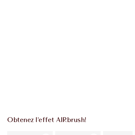
Gagnez 49 points de fidélité
En savoir plus
EXCLUSIVITÉS CHARLOTTE TILBURY
Club fidélité Charlotte's Darlings. Gagnez des
points de fidélité à chaque achat!
Livraison standard gratuite quand vous
dépensez 50,00 $
Choisissez 2 échantillons gratuits au moment
du paiement
Obtenez l'effet AIRbrush!