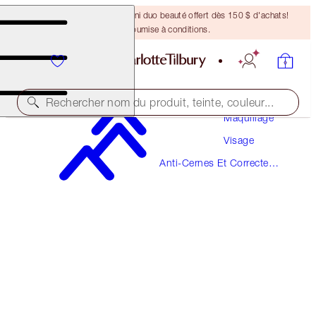
DERNIÈRE CHANCE ! Un mini duo beauté offert dès 150 $ d'achats!
Offre soumise à conditions.
Rechercher nom du produit, teinte, couleur...
Maquillage
Visage
NOUVEAU!
Anti-Cernes Et Correcteurs
AIRBRUSH FLAWLESS BLUR CONCEALER
De Couleur
11 TAN
49,00 $
(
59,04 $
/
10
g
)