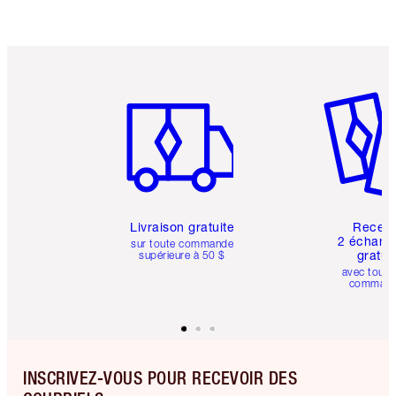
Article 1 sur 6
Article 
Livraison gratuite
Recev
2 échanti
sur toute commande
gratui
supérieure à 50 $
avec toute
comman
INSCRIVEZ-VOUS POUR RECEVOIR DES