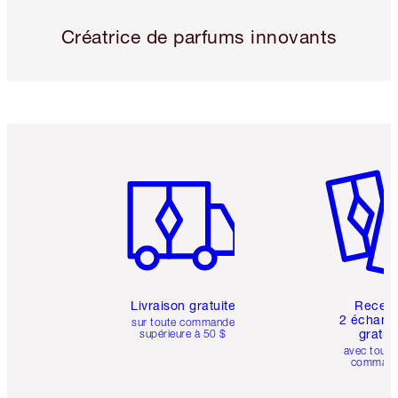
Créatrice de parfums innovants
Article 1 sur 6
Article 
Livraison gratuite
Recev
2 échanti
sur toute commande
gratui
supérieure à 50 $
avec toute
comman