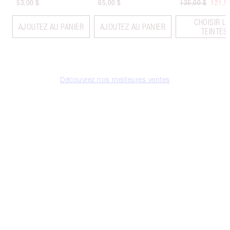
53,00 $
65,00 $
135,00 $
121,5
CHOISIR L
AJOUTEZ AU PANIER
AJOUTEZ AU PANIER
TEINTES
Découvrez nos meilleures ventes