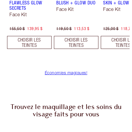
FLAWLESS GLOW
BLUSH + GLOW DUO
SKIN + GLOW 
SECRETS
Face Kit
Face Kit
Face Kit
155,50 $
139,95 $
119,50 $
113,53 $
125,00 $
118,7
CHOISIR LES
CHOISIR LES
CHOISIR L
TEINTES
TEINTES
TEINTES
Économies magiques!
Trouvez le maquillage et les soins du
visage faits pour vous