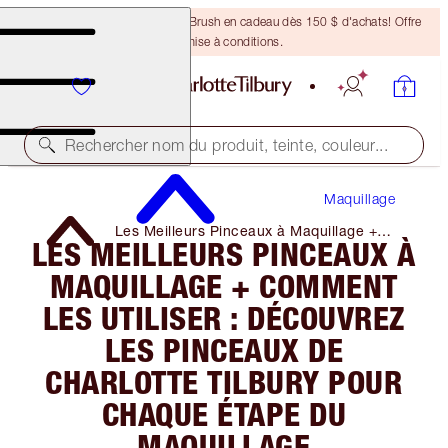
Recevez un pinceau Bronzing Brush en cadeau dès 150 $ d'achats! Offre
soumise à conditions.
Rechercher nom du produit, teinte, couleur...
Maquillage
Les Meilleurs Pinceaux à Maquillage +
LES MEILLEURS PINCEAUX À
Comment Les Utiliser : Découvrez Les
Pinceaux De Charlotte Tilbury Pour
MAQUILLAGE + COMMENT
Chaque éTape Du Maquillage
LES UTILISER : DÉCOUVREZ
LES PINCEAUX DE
CHARLOTTE TILBURY POUR
CHAQUE ÉTAPE DU
MAQUILLAGE