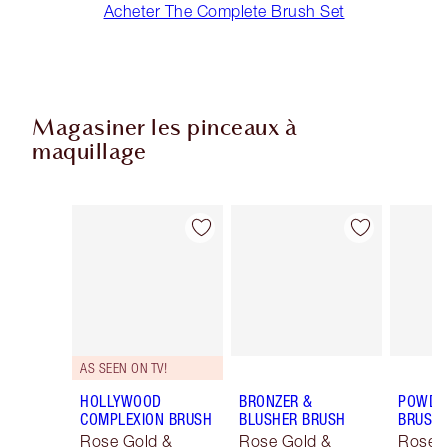
Acheter The Complete Brush Set
Magasiner les pinceaux à
maquillage
Article 1 sur 15
Article 2 sur 15
AS SEEN ON TV!
HOLLYWOOD
BRONZER &
POWDER
COMPLEXION BRUSH
BLUSHER BRUSH
BRUSH
Rose Gold &
Rose Gold &
Rose 