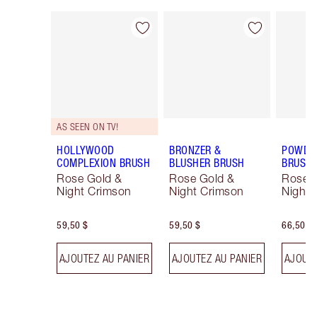
Article 1 sur 15
Article 2 sur 15
AS SEEN ON TV!
HOLLYWOOD
BRONZER &
POWDER
COMPLEXION BRUSH
BLUSHER BRUSH
BRUSH
Rose Gold &
Rose Gold &
Rose 
Night Crimson
Night Crimson
Night 
59,50 $
59,50 $
66,50 $
AJOUTEZ AU PANIER
AJOUTEZ AU PANIER
AJOUTE