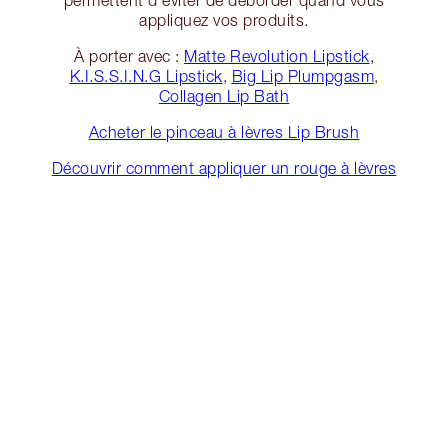
appliquez vos produits.
À porter avec :
Matte Revolution Lipstick
,
K.I.S.S.I.N.G Lipstick
,
Big Lip Plumpgasm
,
Collagen Lip Bath
Acheter le pinceau à lèvres Lip Brush
Découvrir comment appliquer un rouge à lèvres