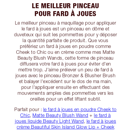
LE MEILLEUR PINCEAU
POUR FARD À JOUES
Le meilleur pinceau à maquillage pour appliquer
le fard à joues est un pinceau en dôme et
duveteux qui suit les pommettes pour y déposer
la quantité parfaite de produit. Que vous
préfériez un fard à joues en poudre comme
Cheek to Chic ou en crème comme mes Matte
Beauty Blush Wands, cette forme de pinceau
diffusera votre fard à joues pour éviter d'en
mettre trop. J'aime prélever un peu de fard à
joues avec le pinceau Bronzer & Blusher Brush
et balayer l'excédent sur le dos de ma main,
pour l'appliquer ensuite en effectuant des
mouvements amples des pommettes vers les
oreilles pour un effet liftant subtil.
Parfait pour :
le fard à joues en poudre Cheek to
Chic
,
Matte Beauty Blush Wand
+
le fard à
joues liquide Beauty Light Wand
,
le fard à joues
crème Beautiful Skin Island Glow Lip + Cheek