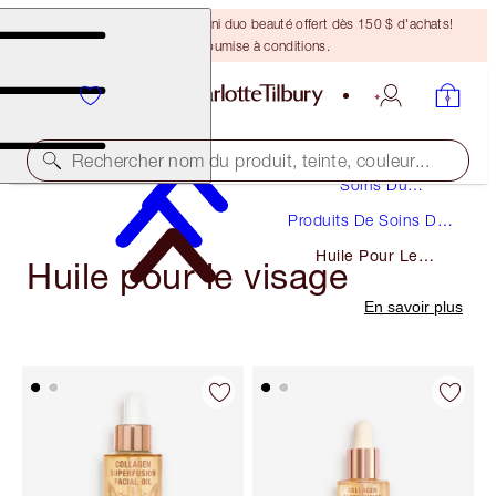
DERNIÈRE CHANCE ! Un mini duo beauté offert dès 150 $ d'achats!
Offre soumise à conditions.
Rechercher nom du produit, teinte, couleur...
Soins Du
Visage
Produits De Soins Du
Visage
Huile Pour Le
Huile pour le visage
Visage
En savoir plus