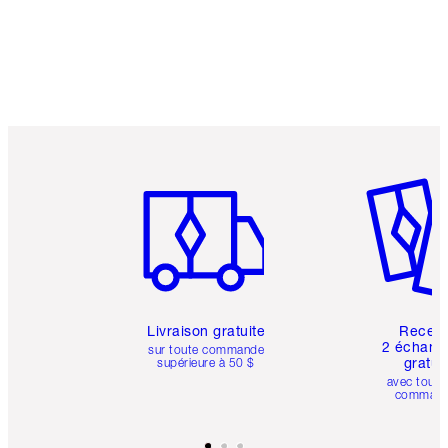
Article 1 sur 6
Article 
Livraison gratuite
Recev
2 échanti
sur toute commande
gratui
supérieure à 50 $
avec toute
comman