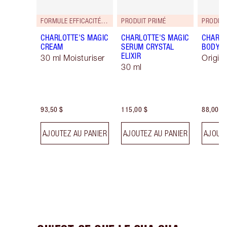
FORMULE EFFICACITÉ RENFORCÉE!
PRODUIT PRIMÉ
PRODUIT
CHARLOTTE'S MAGIC
CHARLOTTE'S MAGIC
CHARLO
CREAM
SERUM CRYSTAL
BODY 
ELIXIR
30 ml Moisturiser
Origin
30 ml
93,50 $
115,00 $
88,00 $
AJOUTEZ AU PANIER
AJOUTEZ AU PANIER
AJOUTE