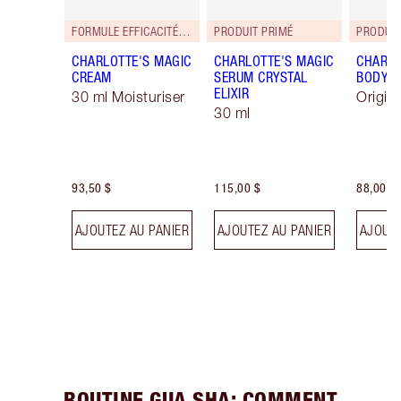
FORMULE EFFICACITÉ RENFORCÉE!
PRODUIT PRIMÉ
PRODUIT
CHARLOTTE'S MAGIC
CHARLOTTE'S MAGIC
CHARLO
CREAM
SERUM CRYSTAL
BODY 
ELIXIR
30 ml Moisturiser
Origin
30 ml
93,50 $
115,00 $
88,00 $
AJOUTEZ AU PANIER
AJOUTEZ AU PANIER
AJOUTE
ROUTINE GUA SHA: COMMENT