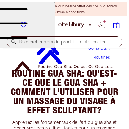
DERNIÈRE CHANCE ! Un mini duo beauté offert dès 150 $ d'achats!
Offre soumise à conditions.
Rechercher nom du produit, teinte, couleur...
Soins Du
Visage
Routines
Routine Gua Sha: Qu'est-Ce Que Le
ROUTINE GUA SHA: QU'EST-
Gua Sha + Comment L'utiliser Pour Un
Massage Du Visage à Effet Sculptant?
CE QUE LE GUA SHA +
COMMENT L'UTILISER POUR
UN MASSAGE DU VISAGE À
EFFET SCULPTANT?
Apprenez les fondamentaux de l'art du gua sha et
découvrez des routines faciles pour un massage