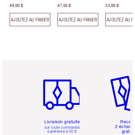
49,00 $
67,50 $
53,00 $
AJOUTEZ AU PANIER
AJOUTEZ AU PANIER
AJOUTEZ AU P
Article 1 sur 6
Article 
Livraison gratuite
Recev
2 échanti
sur toute commande
gratui
supérieure à 50 $