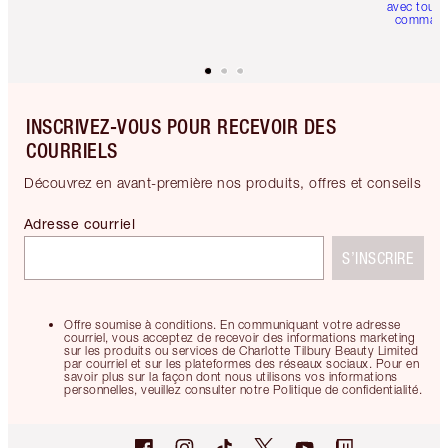
avec toute
comman
INSCRIVEZ-VOUS POUR RECEVOIR DES
COURRIELS
Découvrez en avant-première nos produits, offres et conseils
Adresse courriel
S’INSCRIRE
Offre soumise à conditions. En communiquant votre adresse
courriel, vous acceptez de recevoir des informations marketing
sur les produits ou services de Charlotte Tilbury Beauty Limited
par courriel et sur les plateformes des réseaux sociaux. Pour en
savoir plus sur la façon dont nous utilisons vos informations
personnelles, veuillez consulter notre Politique de confidentialité.