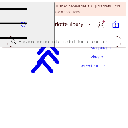
Recevez un pinceau Bronzing Brush en cadeau dès 150 $ d'achats! Offre
soumise à conditions.
Rechercher nom du produit, teinte, couleur...
Maquillage
Visage
MAGIC VANISH
Correcteur De
TAN
Couleur
49,00 $
(
196,00 $
/
10
g
)