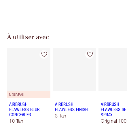
Choisissez 2 échantillons gratuits au moment
du paiement
À utiliser avec
NOUVEAU!
AIRBRUSH
AIRBRUSH
AIRBRUSH
FLAWLESS BLUR
FLAWLESS FINISH
FLAWLESS SET
CONCEALER
SPRAY
3 Tan
10 Tan
Original 100 