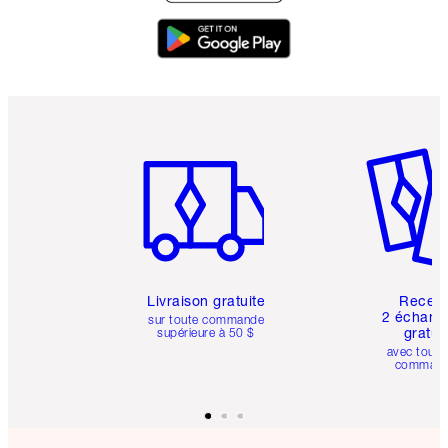
Article 1 sur 6
Article 
Livraison gratuite
Recev
2 échanti
sur toute commande
gratui
supérieure à 50 $
avec toute
comman