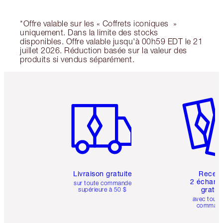
*Offre valable sur les « Coffrets iconiques »
uniquement. Dans la limite des stocks
disponibles. Offre valable jusqu'à 00h59 EDT le 21
juillet 2026. Réduction basée sur la valeur des
produits si vendus séparément.
Article 1 sur 6
Article 
Livraison gratuite
Recev
2 échanti
sur toute commande
gratui
supérieure à 50 $
avec toute
comman