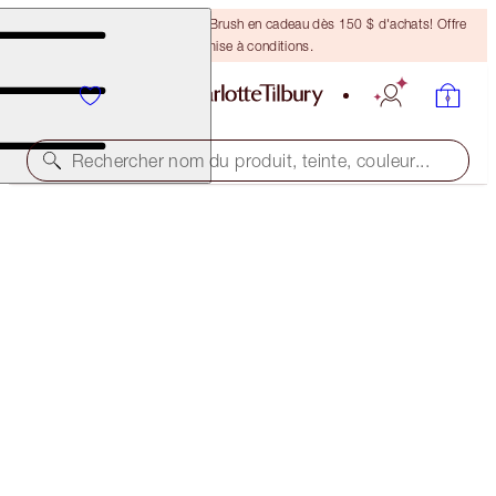
Recevez un pinceau Bronzing Brush en cadeau dès 150 $ d'achats! Offre
soumise à conditions.
Rechercher nom du produit, teinte, couleur...
ÉCONOMISEZ 35 %*
PERFECT SUMMER COMPLEXION TRIO
OFFER ENDED
194,00 $