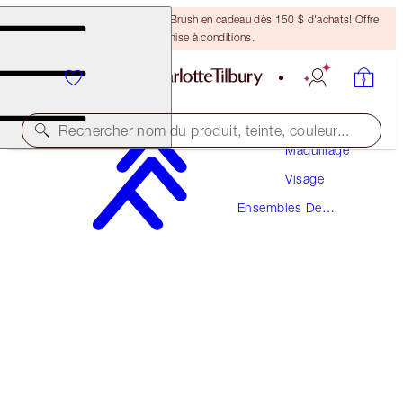
Recevez un pinceau Bronzing Brush en cadeau dès 150 $ d'achats! Offre
soumise à conditions.
Rechercher nom du produit, teinte, couleur...
Maquillage
Visage
ÉCONOMISEZ 10 %!*
Ensembles De
AIRBRUSH BLUR COMPLEXION TRIO
Maquillage
FACE KIT
176,00 $
158,40 $