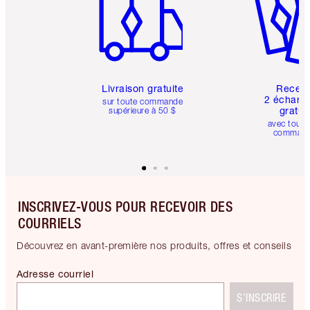
Livraison gratuite
Recev
2 échanti
sur toute commande
gratui
supérieure à 50 $
avec toute
comman
INSCRIVEZ-VOUS POUR RECEVOIR DES
COURRIELS
Découvrez en avant-première nos produits, offres et conseils
Adresse courriel
S’INSCRIRE