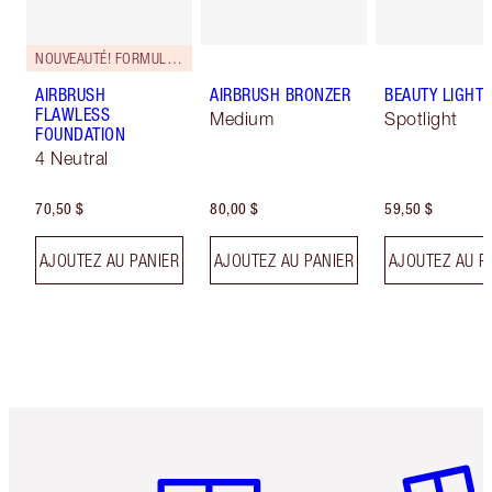
NOUVEAUTÉ! FORMULE ZÉRO DÉFAUT
AIRBRUSH
AIRBRUSH BRONZER
BEAUTY LIGHT
FLAWLESS
Medium
Spotlight
FOUNDATION
4 Neutral
70,50 $
80,00 $
59,50 $
AJOUTEZ AU PANIER
AJOUTEZ AU PANIER
AJOUTEZ AU P
Article 1 sur 6
Article 