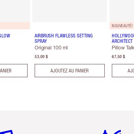
NOUVEAUTÉ!
 GLOW
AIRBRUSH FLAWLESS SETTING
HOLLYWOOD
SPRAY
ARCHITECT
Original 100 ml
Pillow Tal
53,00 $
67,50 $
PANIER
AJOUTEZ AU PANIER
AJ
icle 2 sur 6
Article 3 sur 6
Article 4 sur 6