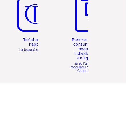
Téléchargez
Réservez une
l'appli
consultation
beauté
La beauté simplifiée
individuelle
en ligne
avec l'un des
maquilleurs pro de
Charlotte.