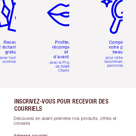
Recevez
Profitez de
Compléter
2 échantillons
récompenses
votre profil
gratuits
et
beauté
d'avantages
avec toutes les
pour obtenir des
commandes
recommandations
avec le Programme
personnalisées
de fidélité de
Charlotte
INSCRIVEZ-VOUS POUR RECEVOIR DES
COURRIELS
Découvrez en avant-première nos produits, offres et
conseils
Adresse courriel