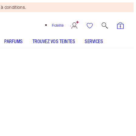
à conditions.
Fidélité
PARFUMS
TROUVEZ VOS TEINTES
SERVICES
Mini duo beauté
offert
dès 150 $ d'achats! Offre
soumise à conditions.
Pinceau de maquillage à tête ronde