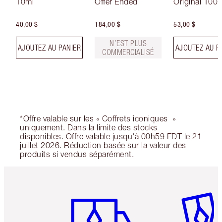
10ml
Offer Ended
Original 100 
40,00 $
184,00 $
53,00 $
N’EST PLUS
AJOUTEZ AU PANIER
AJOUTEZ AU P
COMMERCIALISÉ
*Offre valable sur les « Coffrets iconiques »
uniquement. Dans la limite des stocks
disponibles. Offre valable jusqu'à 00h59 EDT le 21
juillet 2026. Réduction basée sur la valeur des
produits si vendus séparément.
Article 1 sur 6
Article 