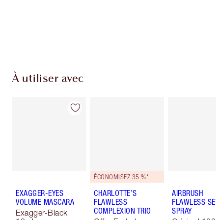
Livraison standard gratuite quand vous
dépensez 50,00 $
Choisissez 2 échantillons gratuits au moment
du paiement
À utiliser avec
ÉCONOMISEZ 35 %*
EXAGGER-EYES
CHARLOTTE’S
AIRBRUSH
VOLUME MASCARA
FLAWLESS
FLAWLESS SET
COMPLEXION TRIO
SPRAY
Exagger-Black