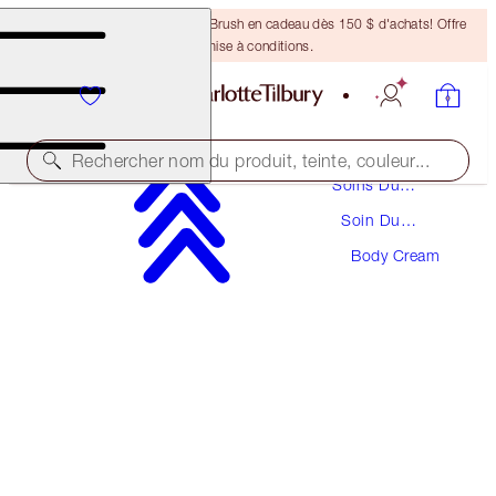
Recevez un pinceau Bronzing Brush en cadeau dès 150 $ d'achats! Offre
soumise à conditions.
Rechercher nom du produit, teinte, couleur...
Soins Du
Visage
Soin Du
CHARLOTTE'S MAGIC BODY CREAM
Corps
Body Cream
ORIGINAL 50ML
41,00 $
(
82,00 $
/
100
ml
)