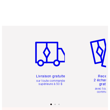
Article 1 sur 6
Article 
Livraison gratuite
Recev
2 échanti
sur toute commande
gratui
supérieure à 50 $
avec toute
comman