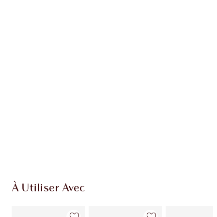
Gagnez 49 points de fidélité
En savoir plus
EXCLUSIVITÉS CHARLOTTE TILBURY
Club fidélité Charlotte's Darlings. Gagnez des
points de fidélité à chaque achat!
Livraison standard gratuite quand vous
dépensez 50,00 $
Choisissez 2 échantillons gratuits au moment
du paiement
À Utiliser Avec