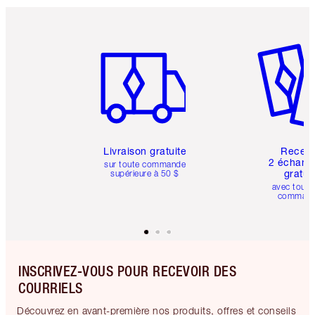
Article 1 sur 6
Article 
Livraison gratuite
Recev
2 échanti
sur toute commande
gratui
supérieure à 50 $
avec toute
comman
INSCRIVEZ-VOUS POUR RECEVOIR DES
COURRIELS
Découvrez en avant-première nos produits, offres et conseils