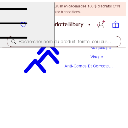
Recevez un pinceau Bronzing Brush en cadeau dès 150 $ d'achats! Offre
soumise à conditions.
Rechercher nom du produit, teinte, couleur...
Maquillage
Visage
BEAUTIFUL SKIN RADIANT CONCEALER
Anti-Cernes Et Correcteurs
7 MEDIUM
De Couleur
49,00 $
(
68,06 $
/
10
g
)