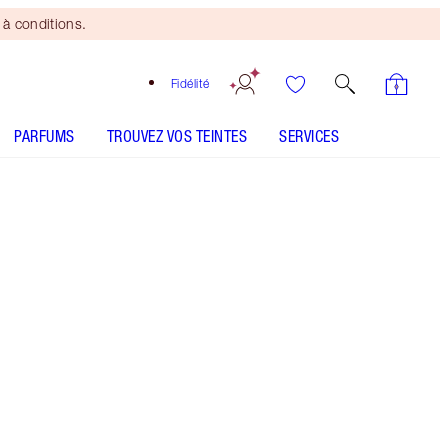
à conditions.
Fidélité
PARFUMS
TROUVEZ VOS TEINTES
SERVICES
TEINTE
CLAIR
MÉDIUM
MÉDIUM À FONCÉ
FONCÉ
SOUS-TON
FROID
NEUTRE
CHAUD