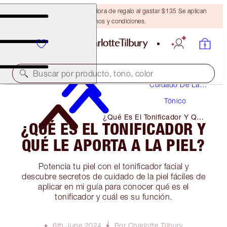
Obtén una brocha bronceadora de regalo al gastar $135 Se aplican
términos y condiciones.
Buscar por producto, tono, color
Cuidado De La
Piel
Tónico
¿Qué Es El Tonificador Y Qué
¿QUÉ ES EL TONIFICADOR Y
Le Aporta a La Piel?
QUÉ LE APORTA A LA PIEL?
Potencia tu piel con el tonificador facial y
descubre secretos de cuidado de la piel fáciles de
aplicar en mi guía para conocer qué es el
tonificador y cuál es su función.
6th June 2024
Por Charlotte Tilbury