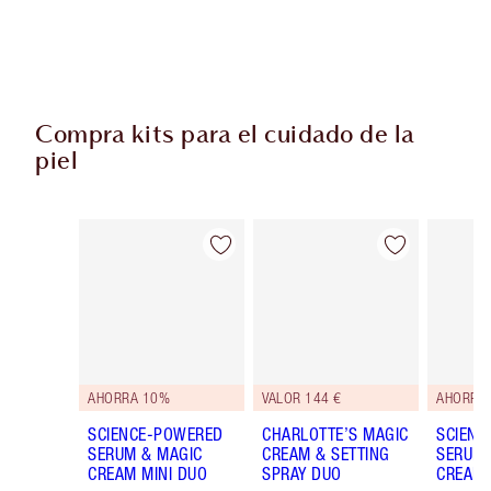
Compra kits para el cuidado de la
piel
Artículo 1 de 40
Artículo 2 de 40
AHORRA 10%
VALOR 144 €
AHORRA
SCIENCE-POWERED
CHARLOTTE’S MAGIC
SCIENC
SERUM & MAGIC
CREAM & SETTING
SERUM 
CREAM MINI DUO
SPRAY DUO
CREAM 