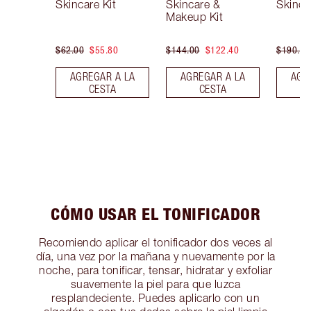
Skincare Kit
Skincare &
Skinca
Makeup Kit
$62.00
$55.80
$144.00
$122.40
$190.00
AGREGAR A LA
AGREGAR A LA
AGR
CESTA
CESTA
CÓMO USAR EL TONIFICADOR
Recomiendo aplicar el tonificador dos veces al
día, una vez por la mañana y nuevamente por la
noche, para tonificar, tensar, hidratar y exfoliar
suavemente la piel para que luzca
resplandeciente. Puedes aplicarlo con un