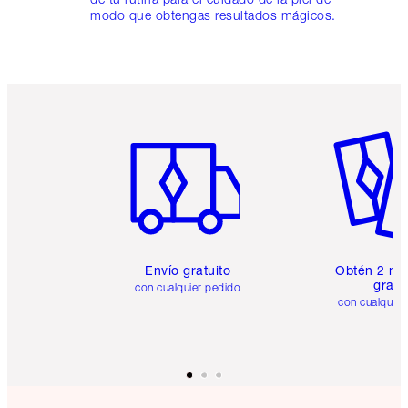
modo que obtengas resultados mágicos.
Artículo 1 de 6
Artículo
Envío gratuito
Obtén 2 mu
gratis
con cualquier pedido
con cualquier