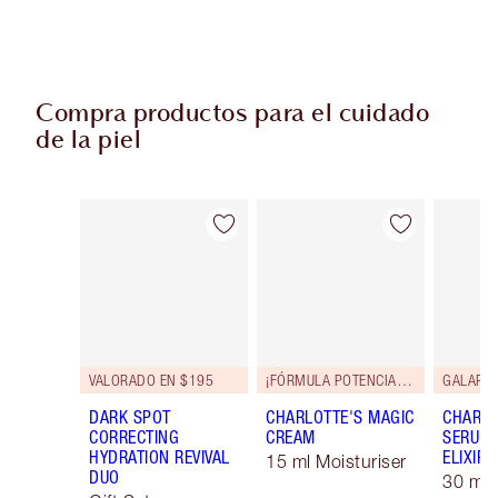
Compra productos para el cuidado
de la piel
Artículo 1 de 90
Artículo 2 de 90
VALORADO EN $195
¡FÓRMULA POTENCIADA!
GALARD
DARK SPOT
CHARLOTTE'S MAGIC
CHARLO
CORRECTING
CREAM
SERUM 
HYDRATION REVIVAL
ELIXIR
15 ml Moisturiser
DUO
30 ml