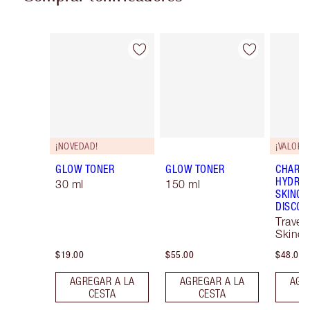
Artículo 1 de 7
Artículo 2 de 7
¡NOVEDAD!
¡VALORA
GLOW TONER
GLOW TONER
CHARLO
HYDRAT
30 ml
150 ml
SKINCA
DISCOV
Travel 
Skinca
$19.00
$55.00
$48.00
AGREGAR A LA
AGREGAR A LA
AGR
CESTA
CESTA