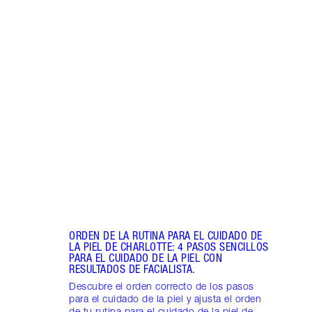
Artículo 1 de 8
RUTI
LA PI
Sigue
cuida
preci
duran
ORDEN DE LA RUTINA PARA EL CUIDADO DE
LA PIEL DE CHARLOTTE: 4 PASOS SENCILLOS
PARA EL CUIDADO DE LA PIEL CON
RESULTADOS DE FACIALISTA.
Descubre el orden correcto de los pasos
para el cuidado de la piel y ajusta el orden
de tu rutina para el cuidado de la piel de