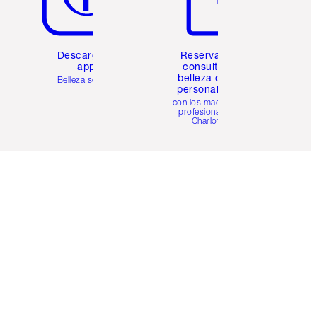
Descarga la
Reserva una
app
consulta de
belleza online
Belleza sencilla
personalizada
con los maquillistas
profesionales de
Charlotte.