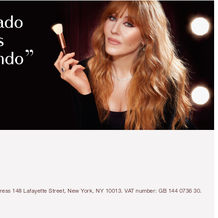
Address 148 Lafayette Street, New York, NY 10013. VAT number: GB 144 0736 30.