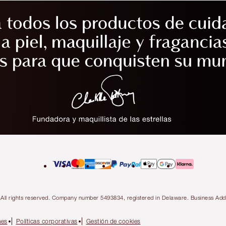
ty. All rights reserved. Company number 5493834, registered in Delaware. Business 
nes
Políticas corporativas
Gestión de cookies