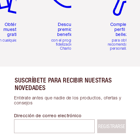
Obtén 2
Descubre
Completa tu
muestras
premios y
perfil de
gratis
beneficios
belleza
n cualquier pedido
con el programa de
para obtener
fidelización de
recomendaciones
Charlotte
personalizadas
SUSCRÍBETE PARA RECIBIR NUESTRAS
NOVEDADES
Entérate antes que nadie de los productos, ofertas y
consejos
Dirección de correo electrónico
REGISTRARSE