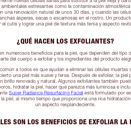
nte nuevas células sanas para sustituir a la piel vieja y dañ
 ambientales estresantes como la contaminación atmosférica 
enen una renovación natural de unos 30 días, y cuando las célu
nchas ásperas, secas o escamosas en el rostro. Un producto
 el cutis y lograr una piel de textura más tersa y aspecto revit
¿QUÉ HACEN LOS EXFOLIANTES?
en numerosos beneficios para la piel, que dependen del tipo de
parte del cuerpo a exfoliar y los ingredientes del producto eleg
o común a todos es que ayudan a eliminar las células muertas su
ierto una piel más suave y tersa. Después de exfoliar, la piel p
n brillo renovado y natural. Algunos exfoliantes también pued
ros, hidratar la piel, hacer que parezca más luminosa e inclu
iante
Super Radiance Resurfacing Facial
está formulado por exp
 la piel, al mismo tiempo que proporciona una rica hidratación 
un aspecto resplandeciente.
LES SON LOS BENEFICIOS DE EXFOLIAR LA 