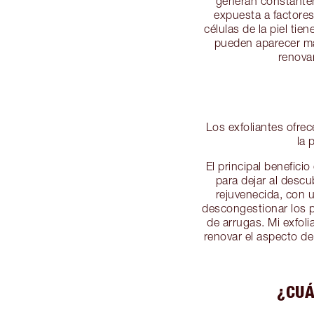
generan constanteme
expuesta a factores
células de la piel ti
pueden aparecer ma
renovar
Los exfoliantes ofrec
la 
El principal benefici
para dejar al descub
rejuvenecida, con u
descongestionar los po
de arrugas. Mi exfol
renovar el aspecto de
¿CUÁ