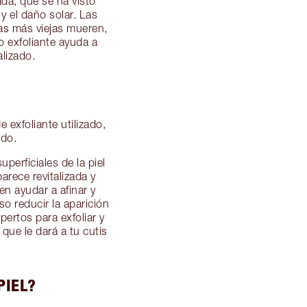
ada, que se ha visto
y el daño solar. Las
las más viejas mueren,
 exfoliante ayuda a
alizado.
 exfoliante utilizado,
ido.
perficiales de la piel
arece revitalizada y
en ayudar a afinar y
so reducir la aparición
ertos para exfoliar y
que le dará a tu cutis
PIEL?