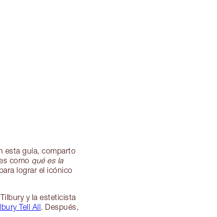
En esta guía, comparto
ntes como
qué es la
para lograr el icónico
ilbury y la esteticista
lbury Tell All
. Después,