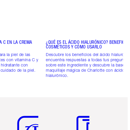
NA C EN LA CREMA
¿QUÉ ES EL ÁCIDO HIALURÓNICO? BENEFICIO
COSMÉTICOS Y CÓMO USARLO
ra la piel de las
Descubre los beneficios del ácido hialurónic
tes con vitamina C y
encuentra respuestas a todas tus preguntas
 hidratante con
sobre este ingrediente y descubre la base d
 cuidado de la piel.
maquillaje mágica de Charlotte con ácido
hialurónico.
Artículo 5 de 6
Artículo 6 de 6