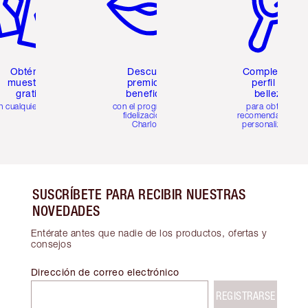
Obtén 2
Descubre
Completa tu
muestras
premios y
perfil de
gratis
beneficios
belleza
n cualquier pedido
con el programa de
para obtener
fidelización de
recomendaciones
Charlotte
personalizadas
SUSCRÍBETE PARA RECIBIR NUESTRAS
NOVEDADES
Entérate antes que nadie de los productos, ofertas y
consejos
Dirección de correo electrónico
REGISTRARSE