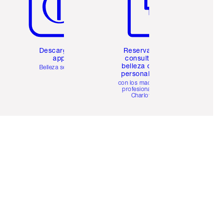
Descarga la
Reserva una
app
consulta de
belleza online
Belleza sencilla
personalizada
con los maquillistas
profesionales de
Charlotte.