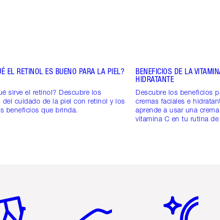
É EL RETINOL ES BUENO PARA LA PIEL?
BENEFICIOS DE LA VITAMI
HIDRATANTE
é sirve el retinol? Descubre los
Descubre los beneficios pa
 del cuidado de la piel con retinol y los
cremas faciales e hidratan
es beneficios que brinda.
aprende a usar una crema
vitamina C en tu rutina de
tículo 2 de 6
Artículo 3 de 6
Artículo 4 de 6