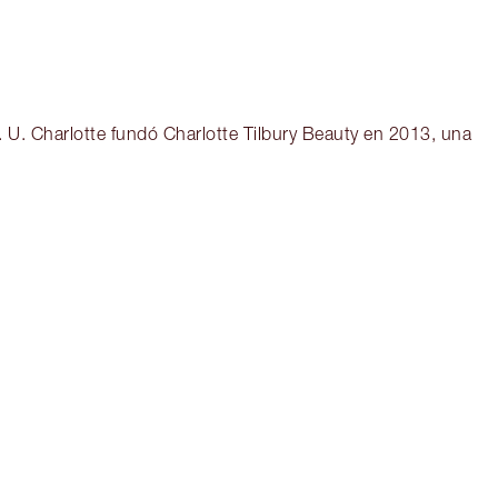
. U. Charlotte fundó Charlotte Tilbury Beauty en 2013, una
tículo 3 de 7
Artículo 4 de 7