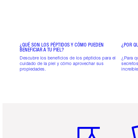
¿QUÉ SON LOS PÉPTIDOS Y CÓMO PUEDEN
¿POR QU
BENEFICIAR A TU PIEL?
Descubre los beneficios de los péptidos para el
¿Para qu
cuidado de la piel y cómo aprovechar sus
secretos
propiedades.
increíbl
Artículo 1 de 6
Ar