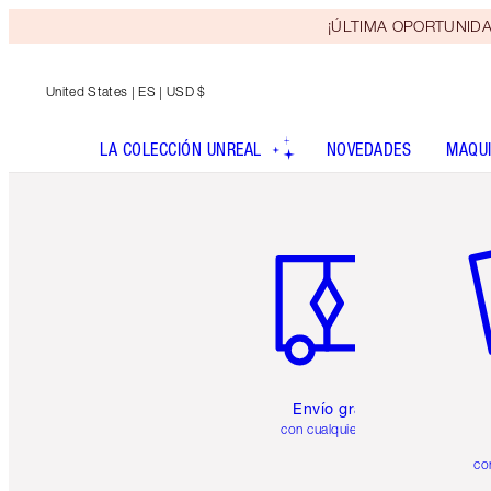
¡ÚLTIMA OPORTUNIDAD! 
United States
| ES | USD $
LA COLECCIÓN UNREAL
NOVEDADES
MAQUI
Artículo 1 de 6
Ar
Envío gratuito
con cualquier pedido
co