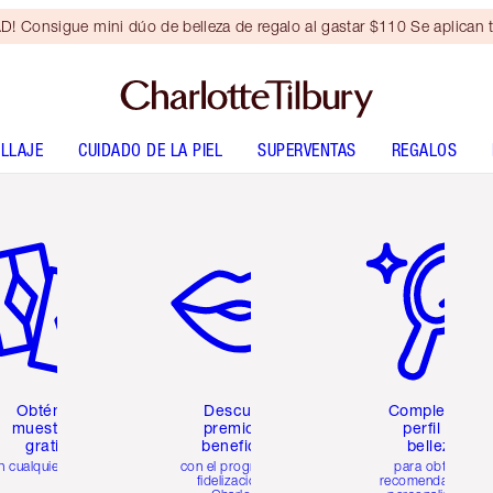
Consigue mini dúo de belleza de regalo al gastar $110 Se aplican t
LLAJE
CUIDADO DE LA PIEL
SUPERVENTAS
REGALOS
tículo 2 de 6
Artículo 3 de 6
Artículo 4 de 6
Obtén 2
Descubre
Completa tu
muestras
premios y
perfil de
gratis
beneficios
belleza
n cualquier pedido
con el programa de
para obtener
fidelización de
recomendaciones