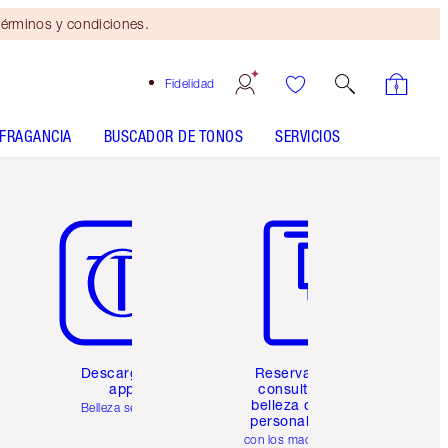
érminos y condiciones.
Fidelidad
FRAGANCIA
BUSCADOR DE TONOS
SERVICIOS
Artículo 5 de 6
Artículo 6 de 6
Descarga la
Reserva una
app
consulta de
belleza online
Belleza sencilla
personalizada
con los maquillistas